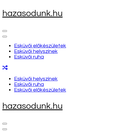
Skip
hazasodunk.hu
to
content
(Press
Enter)
Esküvői előkészületek
Esküvői helyszínek
Esküvői ruha
Esküvői helyszínek
Esküvői ruha
Esküvői előkészületek
hazasodunk.hu