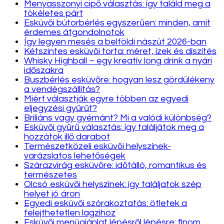
Menyasszonyi cipő választás: így találd meg a
tökéletes párt
Esküvői bútorbérlés egyszerűen: minden, amit
érdemes átgondolnotok
Így legyen mesés a belföldi nászút 2026-ban
Kétszintes esküvői torta: méret, ízek és díszítés
Whisky Highball – egy kreatív long drink a nyári
időszakra
Buszbérlés esküvőre: hogyan lesz gördülékeny
a vendégszállítás?
Miért választják egyre többen az egyedi
eljegyzési gyűrűt?
Briliáns vagy gyémánt? Mi a valódi különbség?
Esküvői gyűrű választás: így találjátok meg a
hozzátok illő darabot
Természetközeli esküvői helyszínek-
varázslatos lehetőségek
Szárazvirág esküvőre: időtálló, romantikus és
természetes
Olcsó esküvői helyszínek: így találjatok szép
helyet jó áron
Egyedi esküvői szórakoztatás: ötletek a
felejthetetlen lagzihoz
Esküvői menüajánlat lépésről lépésre: finom