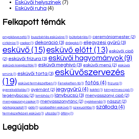
Esküvői helyszínek
(7)
Esküvői ruha
(4)
Felkapott témák
ceremóniamester
(2)
anyakövvezető
(1)
buszbérlés esküvőre
(1)
bútorbérlés
(1)
dekoráció
(3)
eljegyzési gyűrű
(3)
cirkónia
(1)
csokor
(1)
drágakő
(1)
esküvő
(15)
esküvő előtt
(13)
esküvői cipő
esküvői hagyományok
(9)
esküvői frizura
(3)
(2)
esküvői meghívó
(3)
esküvői menü
(2)
esküvői kiegészítők
(1)
esküvői
esküvőszervezés
esküvői torta
(3)
smink
(1)
(19)
fotós
(4)
esküvő természetben
(1)
Feneketlen-tó
(1)
frizura
(1)
jegygyűrű
(4)
gyémánt
(2)
gyerekvállalás
(1)
koktél
(1)
kényelmes cipő
(1)
lánybúcsú
(3)
legénybúcsú
(2)
menyasszonyi cipő
(2)
lombház
(1)
menyasszonytánc
(2)
nászút
(2)
menyasszonyi csokor
(1)
nyakkendő
(1)
szálloda
(4)
párkapcsolat
(1)
póló
(1)
szabadtéri esküvő
(1)
szexualitás
(1)
természetközeli esküvő
(1)
utazás
(1)
öltöny
(1)
Legújabb