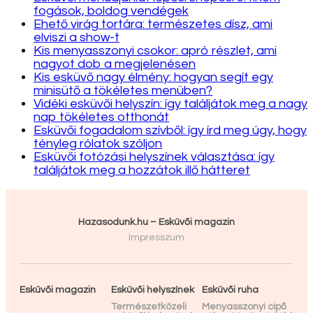
fogások, boldog vendégek
Ehető virág tortára: természetes dísz, ami
elviszi a show-t
Kis menyasszonyi csokor: apró részlet, ami
nagyot dob a megjelenésen
Kis esküvő nagy élmény: hogyan segít egy
minisütő a tökéletes menüben?
Vidéki esküvői helyszín: így találjátok meg a nagy
nap tökéletes otthonát
Esküvői fogadalom szívből: így írd meg úgy, hogy
tényleg rólatok szóljon
Esküvői fotózási helyszínek választása: így
találjátok meg a hozzátok illő hátteret
Hazasodunk.hu – Esküvői magazin
Impresszum
Esküvői magazin
Esküvői helyszínek
Esküvői ruha
Természetközeli
Menyasszonyi cipő