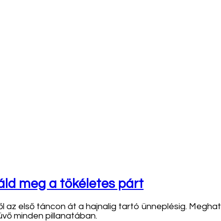
áld meg a tökéletes párt
l az első táncon át a hajnalig tartó ünneplésig. Megha
üvő minden pillanatában.