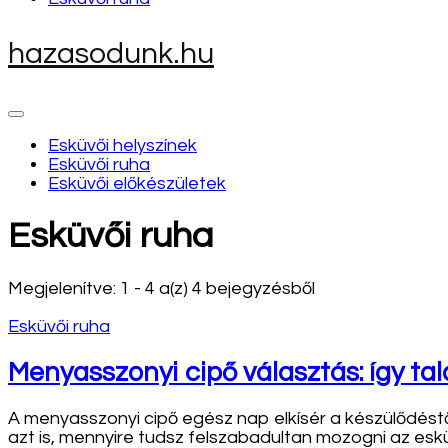
hazasodunk.hu
Esküvői helyszínek
Esküvői ruha
Esküvői előkészületek
Esküvői ruha
Megjelenítve: 1 - 4 a(z) 4 bejegyzésből
Esküvői ruha
Menyasszonyi cipő választás: így tal
A menyasszonyi cipő egész nap elkísér a készülődéstő
azt is, mennyire tudsz felszabadultan mozogni az esk