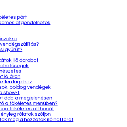
kéletes párt
érdemes átgondolnotok
dőszakra
 vendégszállítás?
si gyűrűt?
átok illő darabot
 lehetőségek
rmészetes
et jó áron
etlen lagzihoz
gások, boldog vendégek
 a show-t
yot dob a megjelenésen
ütő a tökéletes menüben?
y nap tökéletes otthonát
tényleg rólatok szóljon
átok meg a hozzátok illő hátteret