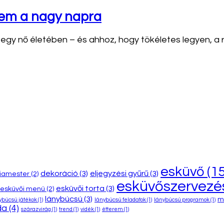
elem a nagy napra
 nő életében – és ahhoz, hogy tökéletes legyen, a ruha
esküvő
(15
dekoráció
(3)
eljegyzési gyűrű
(3)
iamester
(2)
esküvőszervezé
esküvői torta
(3)
esküvői menü
(2)
lánybúcsú
(3)
m
ybúcsú játékok
(1)
lánybúcsú feladatok
(1)
lánybúcsú programok
(1)
da
(4)
szárazvirág
(1)
trend
(1)
vidék
(1)
étterem
(1)