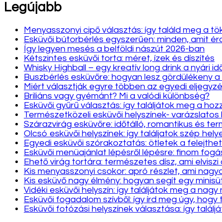
Legújabb
Menyasszonyi cipő választás: így találd meg a tö
Esküvői bútorbérlés egyszerűen: minden, amit 
Így legyen mesés a belföldi nászút 2026-ban
Kétszintes esküvői torta: méret, ízek és díszítés
Whisky Highball – egy kreatív long drink a nyári i
Buszbérlés esküvőre: hogyan lesz gördülékeny a
Miért választják egyre többen az egyedi eljegyzé
Briliáns vagy gyémánt? Mi a valódi különbség?
Esküvői gyűrű választás: így találjátok meg a hozz
Természetközeli esküvői helyszínek- varázslatos
Szárazvirág esküvőre: időtálló, romantikus és te
Olcsó esküvői helyszínek: így találjatok szép hely
Egyedi esküvői szórakoztatás: ötletek a felejthet
Esküvői menüajánlat lépésről lépésre: finom fo
Ehető virág tortára: természetes dísz, ami elviszi
Kis menyasszonyi csokor: apró részlet, ami nag
Kis esküvő nagy élmény: hogyan segít egy minis
Vidéki esküvői helyszín: így találjátok meg a nag
Esküvői fogadalom szívből: így írd meg úgy, hogy 
Esküvői fotózási helyszínek választása: így találj