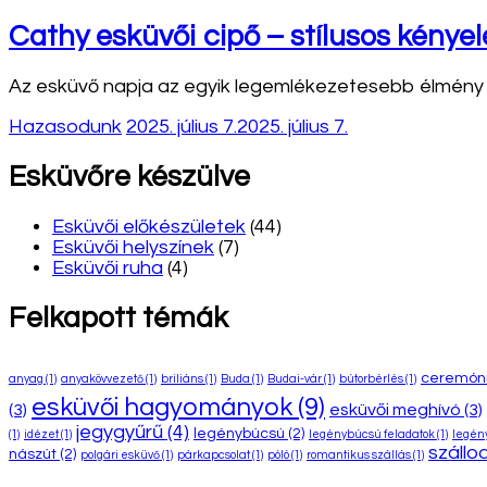
Cathy esküvői cipő – stílusos kény
Az esküvő napja az egyik legemlékezetesebb élmény egy
Hazasodunk
2025. július 7.
2025. július 7.
Esküvőre készülve
Esküvői előkészületek
(44)
Esküvői helyszínek
(7)
Esküvői ruha
(4)
Felkapott témák
ceremón
anyag
(1)
anyakövvezető
(1)
briliáns
(1)
Buda
(1)
Budai-vár
(1)
bútorbérlés
(1)
esküvői hagyományok
(9)
(3)
esküvői meghívó
(3)
jegygyűrű
(4)
legénybúcsú
(2)
(1)
idézet
(1)
legénybúcsú feladatok
(1)
legén
szállo
nászút
(2)
polgári esküvő
(1)
párkapcsolat
(1)
póló
(1)
romantikus szállás
(1)