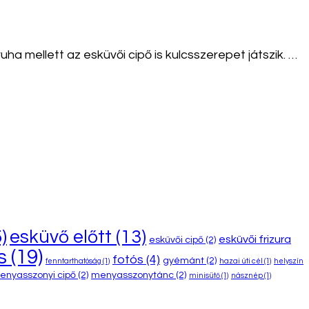
 mellett az esküvői cipő is kulcsszerepet játszik. …
)
esküvő előtt
(13)
esküvői frizura
esküvői cipő
(2)
s
(19)
fotós
(4)
gyémánt
(2)
fenntarthatóság
(1)
hazai úti cél
(1)
helyszín
enyasszonyi cipő
(2)
menyasszonytánc
(2)
minisütő
(1)
násznép
(1)