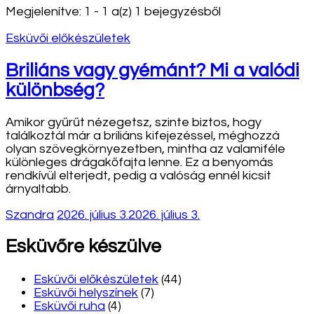
Megjelenítve: 1 - 1 a(z) 1 bejegyzésből
Esküvői előkészületek
Briliáns vagy gyémánt? Mi a valódi
különbség?
Amikor gyűrűt nézegetsz, szinte biztos, hogy
találkoztál már a briliáns kifejezéssel, méghozzá
olyan szövegkörnyezetben, mintha az valamiféle
különleges drágakőfajta lenne. Ez a benyomás
rendkívül elterjedt, pedig a valóság ennél kicsit
árnyaltabb.
Szandra
2026. július 3.
2026. július 3.
Esküvőre készülve
Esküvői előkészületek
(44)
Esküvői helyszínek
(7)
Esküvői ruha
(4)