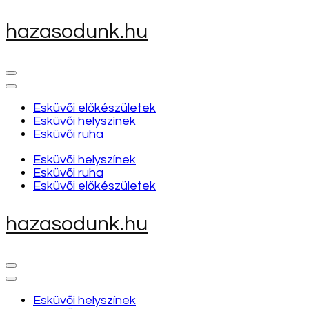
Skip
hazasodunk.hu
to
content
(Press
Enter)
Esküvői előkészületek
Esküvői helyszínek
Esküvői ruha
Esküvői helyszínek
Esküvői ruha
Esküvői előkészületek
hazasodunk.hu
Esküvői helyszínek