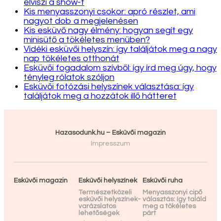
elviszi a show-t
Kis menyasszonyi csokor: apró részlet, ami
nagyot dob a megjelenésen
Kis esküvő nagy élmény: hogyan segít egy
minisütő a tökéletes menüben?
Vidéki esküvői helyszín: így találjátok meg a nagy
nap tökéletes otthonát
Esküvői fogadalom szívből: így írd meg úgy, hogy
tényleg rólatok szóljon
Esküvői fotózási helyszínek választása: így
találjátok meg a hozzátok illő hátteret
Hazasodunk.hu – Esküvői magazin
Impresszum
Esküvői magazin
Esküvői helyszínek
Esküvői ruha
Természetközeli
Menyasszonyi cipő
esküvői helyszínek-
választás: így találd
varázslatos
meg a tökéletes
lehetőségek
párt