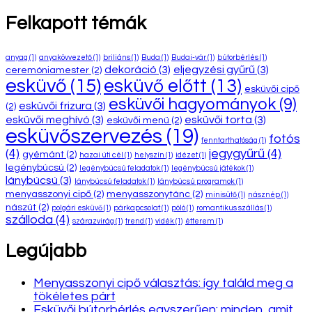
Felkapott témák
anyag
(1)
anyakövvezető
(1)
briliáns
(1)
Buda
(1)
Budai-vár
(1)
bútorbérlés
(1)
dekoráció
(3)
eljegyzési gyűrű
(3)
ceremóniamester
(2)
esküvő
(15)
esküvő előtt
(13)
esküvői cipő
esküvői hagyományok
(9)
esküvői frizura
(3)
(2)
esküvői meghívó
(3)
esküvői torta
(3)
esküvői menü
(2)
esküvőszervezés
(19)
fotós
fenntarthatóság
(1)
(4)
jegygyűrű
(4)
gyémánt
(2)
hazai úti cél
(1)
helyszín
(1)
idézet
(1)
legénybúcsú
(2)
legénybúcsú feladatok
(1)
legénybúcsú játékok
(1)
lánybúcsú
(3)
lánybúcsú feladatok
(1)
lánybúcsú programok
(1)
menyasszonyi cipő
(2)
menyasszonytánc
(2)
minisütő
(1)
násznép
(1)
nászút
(2)
polgári esküvő
(1)
párkapcsolat
(1)
póló
(1)
romantikus szállás
(1)
szálloda
(4)
szárazvirág
(1)
trend
(1)
vidék
(1)
étterem
(1)
Legújabb
Menyasszonyi cipő választás: így találd meg a
tökéletes párt
Esküvői bútorbérlés egyszerűen: minden, amit