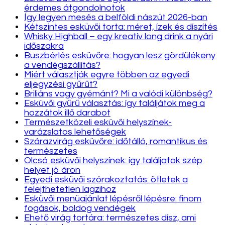
érdemes átgondolnotok
Így legyen mesés a belföldi nászút 2026-ban
Kétszintes esküvői torta: méret, ízek és díszítés
Whisky Highball – egy kreatív long drink a nyári
időszakra
Buszbérlés esküvőre: hogyan lesz gördülékeny
a vendégszállítás?
Miért választják egyre többen az egyedi
eljegyzési gyűrűt?
Briliáns vagy gyémánt? Mi a valódi különbség?
Esküvői gyűrű választás: így találjátok meg a
hozzátok illő darabot
Természetközeli esküvői helyszínek-
varázslatos lehetőségek
Szárazvirág esküvőre: időtálló, romantikus és
természetes
Olcsó esküvői helyszínek: így találjatok szép
helyet jó áron
Egyedi esküvői szórakoztatás: ötletek a
felejthetetlen lagzihoz
Esküvői menüajánlat lépésről lépésre: finom
fogások, boldog vendégek
Ehető virág tortára: természetes dísz, ami