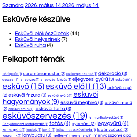
Szandra
2026. május 14.
2026. május 14.
Esküvőre készülve
Esküvői előkészületek
(44)
Esküvői helyszínek
(7)
Esküvői ruha
(4)
Felkapott témák
dekoráció
(3)
ceremóniamester
(2)
bőrápolás
(1)
csokornyakkendő
(1)
eljegyzési gyűrű
(3)
desszert
(1)
eljegyzés
(1)
eljegyzési fotózás
(1)
eskvüvő
(1)
esküvő
(15)
esküvő előtt
(13)
esküvői cipő
esküvői
esküvői frizura
(3)
(2)
esküvői gyűrű
(1)
hagyományok
(9)
esküvői meghívó
(3)
esküvői menü
esküvői torta
(3)
(2)
esküvői smink
(1)
esküvőszervezés
(19)
fenntartható esküvő
(1)
fotós
(4)
jegygyűrű
(4)
gyémánt
(2)
Fenyőharaszt kastélyszálló
(1)
legénybúcsú
(2)
karika gyűrű
(1)
kastély
(1)
koktél
(1)
kétszintes esküvői torta
(1)
lánybúcsú
(3)
menyasszonyi cipő
long drink
(1)
mellény
(1)
menetrend
(1)