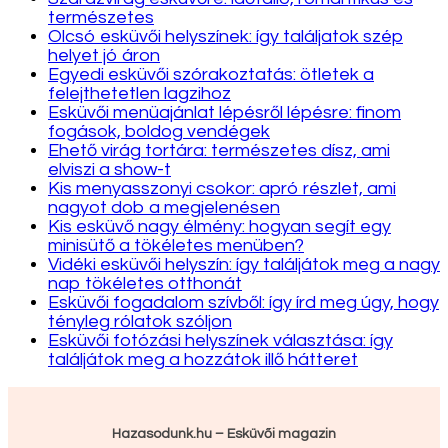
természetes
Olcsó esküvői helyszínek: így találjatok szép
helyet jó áron
Egyedi esküvői szórakoztatás: ötletek a
felejthetetlen lagzihoz
Esküvői menüajánlat lépésről lépésre: finom
fogások, boldog vendégek
Ehető virág tortára: természetes dísz, ami
elviszi a show-t
Kis menyasszonyi csokor: apró részlet, ami
nagyot dob a megjelenésen
Kis esküvő nagy élmény: hogyan segít egy
minisütő a tökéletes menüben?
Vidéki esküvői helyszín: így találjátok meg a nagy
nap tökéletes otthonát
Esküvői fogadalom szívből: így írd meg úgy, hogy
tényleg rólatok szóljon
Esküvői fotózási helyszínek választása: így
találjátok meg a hozzátok illő hátteret
Hazasodunk.hu – Esküvői magazin