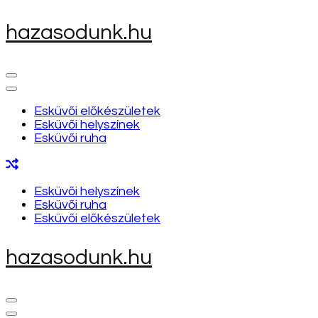
Skip
hazasodunk.hu
to
content
(Press
Enter)
Esküvői előkészületek
Esküvői helyszínek
Esküvői ruha
Esküvői helyszínek
Esküvői ruha
Esküvői előkészületek
hazasodunk.hu