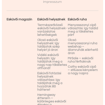
Impresszum
Esküvői magazin
Esküvői helyszínek
Esküvői ruha
Természetközeli
Menyasszonyi cipő
esküvői helyszínek-
választás: így találd
varázslatos
meg a tökéletes
lehetőségek
párt
Olcsó esküvői
Olcsó
helyszínek: így
menyasszonyi ruha
találjatok szép
webshop –
helyet jó áron
álomruhák elérhető
áron
Vidéki esküvői
helyszín: így
MrSale – esküvői
találjátok meg a
ruha férfiaknak
nagy nap tökéletes
Cathy esküvői cipő
otthonát
– stílusos kényelem
Esküvői fotózási
a nagy napra
helyszínek
választása: így
találjátok meg a
hozzátok illő
hátteret
Hemingway
étterem –
különleges esküvői
élmény a