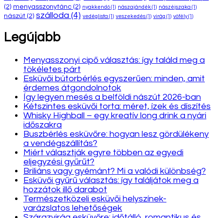
(2)
menyasszonytánc
(2)
nyakkendő
(1)
nászajándék
(1)
nászéjszaka
(1)
szálloda
(4)
nászút
(2)
vedéglista
(1)
veszekedés
(1)
virág
(1)
vőfély
(1)
Legújabb
Menyasszonyi cipő választás: így találd meg a
tökéletes párt
Esküvői bútorbérlés egyszerűen: minden, amit
érdemes átgondolnotok
Így legyen mesés a belföldi nászút 2026-ban
Kétszintes esküvői torta: méret, ízek és díszítés
Whisky Highball – egy kreatív long drink a nyári
időszakra
Buszbérlés esküvőre: hogyan lesz gördülékeny
a vendégszállítás?
Miért választják egyre többen az egyedi
eljegyzési gyűrűt?
Briliáns vagy gyémánt? Mi a valódi különbség?
Esküvői gyűrű választás: így találjátok meg a
hozzátok illő darabot
Természetközeli esküvői helyszínek-
varázslatos lehetőségek
Szárazvirág esküvőre: időtálló, romantikus és