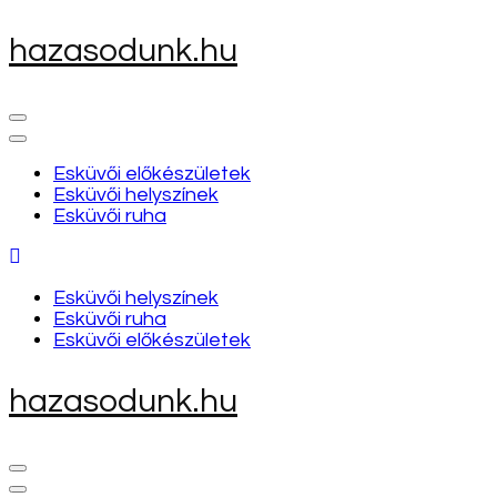
Skip
hazasodunk.hu
to
content
(Press
Enter)
Esküvői előkészületek
Esküvői helyszínek
Esküvői ruha
Esküvői helyszínek
Esküvői ruha
Esküvői előkészületek
hazasodunk.hu