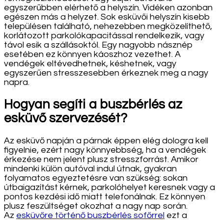
egyszerűbben elérhető a helyszín. Vidéken azonban
egészen más a helyzet. Sok esküvői helyszín kisebb
településen található, nehezebben megközelíthető,
korlátozott parkolókapacitással rendelkezik, vagy
távol esik a szállásoktól. Egy nagyobb násznép
esetében ez könnyen káoszhoz vezethet. A
vendégek eltévedhetnek, késhetnek, vagy
egyszerűen stresszesebben érkeznek meg a nagy
napra.
Hogyan segíti a buszbérlés az
esküvő szervezését?
Az esküvő napján a párnak éppen elég dologra kell
figyelnie, ezért nagy könnyebbség, ha a vendégek
érkezése nem jelent plusz stresszforrást. Amikor
mindenki külön autóval indul útnak, gyakran
folyamatos egyeztetésre van szükség: sokan
útbaigazítást kérnek, parkolóhelyet keresnek vagy a
pontos kezdési idő miatt telefonálnak. Ez könnyen
plusz feszültséget okozhat a nagy nap során.
Az
esküvőre történő buszbérlés sofőrrel
ezt a