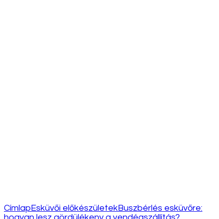
Címlap
Esküvői előkészületek
Buszbérlés esküvőre:
hogyan lesz gördülékeny a vendégszállítás?