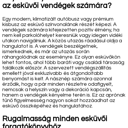
az esküvői vendégek számára?
Egy modern, klimatizált autóbusz vagy prémium
kisbusz az esküvő színvonalának részét képezi. A
vendégek számára kifejezetten pozitív élmény, ha
nem kell parkolóhelyet keresniük vagy idegen vidéki
utakon navigálniuk. A közös utazás ráadásul oldja a
hangulatot is. A vendégek beszélgetnek,
ismerkednek, és már az utazás során
ráhangolódnak az eseményre. Ez olyan esküvőkön
lehet fontos, ahol több baráti vagy családi társaság
találkozik először. A szervezett vendégszállítás
emellett jóval exkluzívabb és átgondoltabb
benyomást is kelt. A násznép számára azonnal
érződik, hogy a pár minden részletre odafigyelt,
nemcsak a helyszín vagy a dekoráció kapcsán,
hanem a vendégek kényelme terén is. Ez az aprónak
tűnő figyelmesség nagyon sokat hozzáadhat az
esküvő összképéhez és hangulatához.
Rugalmasság minden esküvői
forgatókönyvhöz