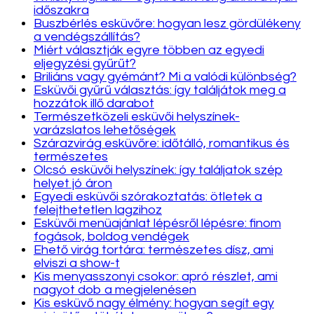
időszakra
Buszbérlés esküvőre: hogyan lesz gördülékeny
a vendégszállítás?
Miért választják egyre többen az egyedi
eljegyzési gyűrűt?
Briliáns vagy gyémánt? Mi a valódi különbség?
Esküvői gyűrű választás: így találjátok meg a
hozzátok illő darabot
Természetközeli esküvői helyszínek-
varázslatos lehetőségek
Szárazvirág esküvőre: időtálló, romantikus és
természetes
Olcsó esküvői helyszínek: így találjatok szép
helyet jó áron
Egyedi esküvői szórakoztatás: ötletek a
felejthetetlen lagzihoz
Esküvői menüajánlat lépésről lépésre: finom
fogások, boldog vendégek
Ehető virág tortára: természetes dísz, ami
elviszi a show-t
Kis menyasszonyi csokor: apró részlet, ami
nagyot dob a megjelenésen
Kis esküvő nagy élmény: hogyan segít egy