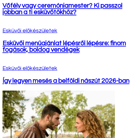
Vőfély vagy ceremóniamester? Ki passzol
jobban a ti esküvőtökhöz?
Esküvői előkészületek
Esküvői menüajánlat lépésről lépésre: finom
fogások, boldog vendégek
Esküvői előkészületek
Így legyen mesés a belföldi nászút 2026-ban