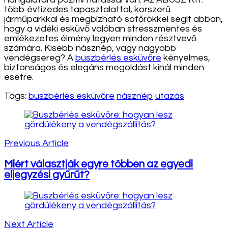
több évtizedes tapasztalattal, korszerű
járműparkkal és megbízható sofőrökkel segít abban,
hogy a vidéki esküvő valóban stresszmentes és
emlékezetes élmény legyen minden résztvevő
számára. Kisebb násznép, vagy nagyobb
vendégsereg? A
buszbérlés esküvőre
kényelmes,
biztonságos és elegáns megoldást kínál minden
esetre.
Tags:
buszbérlés esküvőre
násznép
utazás
Post
Navigation
Previous Article
Miért választják egyre többen az egyedi
eljegyzési gyűrűt?
Next Article