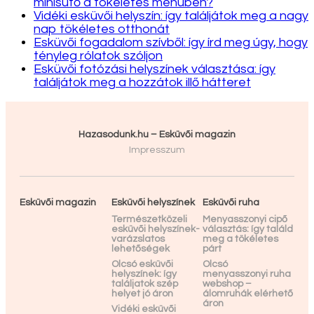
minisütő a tökéletes menüben?
Vidéki esküvői helyszín: így találjátok meg a nagy
nap tökéletes otthonát
Esküvői fogadalom szívből: így írd meg úgy, hogy
tényleg rólatok szóljon
Esküvői fotózási helyszínek választása: így
találjátok meg a hozzátok illő hátteret
Hazasodunk.hu – Esküvői magazin
Impresszum
Esküvői magazin
Esküvői helyszínek
Esküvői ruha
Természetközeli
Menyasszonyi cipő
esküvői helyszínek-
választás: így találd
varázslatos
meg a tökéletes
lehetőségek
párt
Olcsó esküvői
Olcsó
helyszínek: így
menyasszonyi ruha
találjatok szép
webshop –
helyet jó áron
álomruhák elérhető
áron
Vidéki esküvői