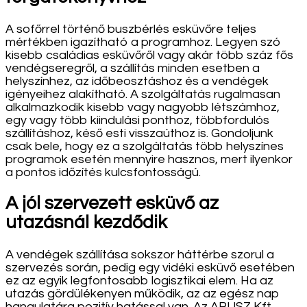
A sofőrrel történő buszbérlés esküvőre teljes
mértékben igazítható a programhoz. Legyen szó
kisebb családias esküvőről vagy akár több száz fős
vendégseregről, a szállítás minden esetben a
helyszínhez, az időbeosztáshoz és a vendégek
igényeihez alakítható. A szolgáltatás rugalmasan
alkalmazkodik kisebb vagy nagyobb létszámhoz,
egy vagy több kiindulási ponthoz, többfordulós
szállításhoz, késő esti visszaúthoz is. Gondoljunk
csak bele, hogy ez a szolgáltatás több helyszínes
programok esetén mennyire hasznos, mert ilyenkor
a pontos időzítés kulcsfontosságú.
A jól szervezett esküvő az
utazásnál kezdődik
A vendégek szállítása sokszor háttérbe szorul a
szervezés során, pedig egy vidéki esküvő esetében
ez az egyik legfontosabb logisztikai elem. Ha az
utazás gördülékenyen működik, az az egész nap
hangulatára pozitív hatással van. Az ABUSZ Kft.