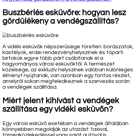
Buszbérlés esküvőre: hogyan lesz
gördülékeny a vendégszállítás?
A vidéki esküvők népszerűsége töretlen: borászatok,
kastélyok, erdei rendezvényhelyszínek és tóparti
birtokok egyre több párt csábítanak el a
hagyományos városi esküvőktől. A természet
közelsége, az exkluzív helyszínek valóban különleges
élményt nyújtanak, van azonban egy fontos részlet,
amelyről sokan megfeledkeznek a szervezés során:
a vendégek szállítása.
Miért jelent kihívást a vendégek
szállítása egy vidéki esküvőn?
Egy városi esküvő esetében a vendégek általában
könnyebben megoldják az utazást: taxival,
tömegközlekedéssel vagy saját autóval is