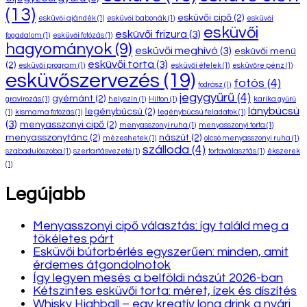
(13)
esküvői cipő
(2)
esküvői ajándék
(1)
esküvői babonák
(1)
esküvői
esküvői
esküvői frizura
(3)
fogadalom
(1)
esküvői fotózás
(1)
hagyományok
(9)
esküvői meghívó
(3)
esküvői menü
esküvői torta
(3)
(2)
esküvői program
(1)
esküvői ételek
(1)
esküvőre pénz
(1)
esküvőszervezés
(19)
fotós
(4)
fodrász
(1)
jegygyűrű
(4)
gyémánt
(2)
gravírozás
(1)
helyszín
(1)
Hilton
(1)
karika gyűrű
lánybúcsú
legénybúcsú
(2)
(1)
kismama fotózás
(1)
legénybúcsú feladatok
(1)
(3)
menyasszonyi cipő
(2)
menyasszonyi ruha
(1)
menyasszonyi torta
(1)
menyasszonytánc
(2)
nászút
(2)
mézeshetek
(1)
olcsó menyasszonyi ruha
(1)
szálloda
(4)
szabadulószoba
(1)
szertartásvezető
(1)
tortaválasztás
(1)
ékszerek
(1)
Legújabb
Menyasszonyi cipő választás: így találd meg a
tökéletes párt
Esküvői bútorbérlés egyszerűen: minden, amit
érdemes átgondolnotok
Így legyen mesés a belföldi nászút 2026-ban
Kétszintes esküvői torta: méret, ízek és díszítés
Whisky Highball – egy kreatív long drink a nyári