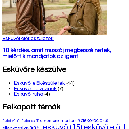
Esküvői előkészületek
10 kérdés, amit muszáj megbeszélnetek,
mielőtt kimondjátok az igent
Esküvőre készülve
Esküvői előkészületek
(44)
Esküvői helyszínek
(7)
Esküvői ruha
(4)
Felkapott témák
dekoráció
(3)
ceremóniamester
(2)
Budai-vár
(1)
Budapest
(1)
esküvő
(15)
esküvő előtt
eljegyzési gyűrű
(3)