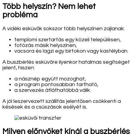
Több helyszín? Nem lehet
probléma
A vidéki esküvők sokszor több helyszínen zajlanak:
templomi szertartás egy közeli településen,
fotózás másik helyszínen,
vacsora és lagzi egy birtokon vagy kastélyban.
A buszbérlés esküvőre ilyenkor hatalmas segítséget
jelent, hiszen:
a násznép együtt mozoghat,
a program pontosabban tartható,
a szervezés átláthatóbbá válik.
A jól leszervezett szállítás jelentősen csökkenti a
késések és a csúszások esélyét is.
Milyen előnyöket kínál a buszbérlés