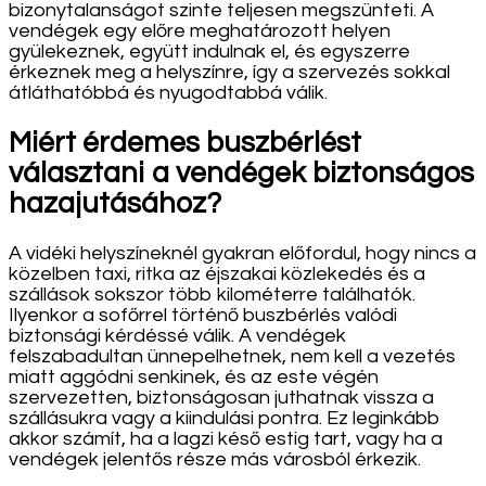
bizonytalanságot szinte teljesen megszünteti. A
vendégek egy előre meghatározott helyen
gyülekeznek, együtt indulnak el, és egyszerre
érkeznek meg a helyszínre, így a szervezés sokkal
átláthatóbbá és nyugodtabbá válik.
Miért érdemes buszbérlést
választani a vendégek biztonságos
hazajutásához?
A vidéki helyszíneknél gyakran előfordul, hogy nincs a
közelben taxi, ritka az éjszakai közlekedés és a
szállások sokszor több kilométerre találhatók.
Ilyenkor a sofőrrel történő buszbérlés valódi
biztonsági kérdéssé válik. A vendégek
felszabadultan ünnepelhetnek, nem kell a vezetés
miatt aggódni senkinek, és az este végén
szervezetten, biztonságosan juthatnak vissza a
szállásukra vagy a kiindulási pontra. Ez leginkább
akkor számít, ha a lagzi késő estig tart, vagy ha a
vendégek jelentős része más városból érkezik.