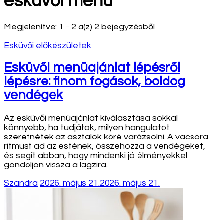
esküvői menü
Megjelenítve: 1 - 2 a(z) 2 bejegyzésből
Esküvői előkészületek
Esküvői menüajánlat lépésről
lépésre: finom fogások, boldog
vendégek
Az esküvői menüajánlat kiválasztása sokkal
könnyebb, ha tudjátok, milyen hangulatot
szeretnétek az asztalok köré varázsolni. A vacsora
ritmust ad az estének, összehozza a vendégeket,
és segít abban, hogy mindenki jó élményekkel
gondoljon vissza a lagzira.
Szandra
2026. május 21.
2026. május 21.