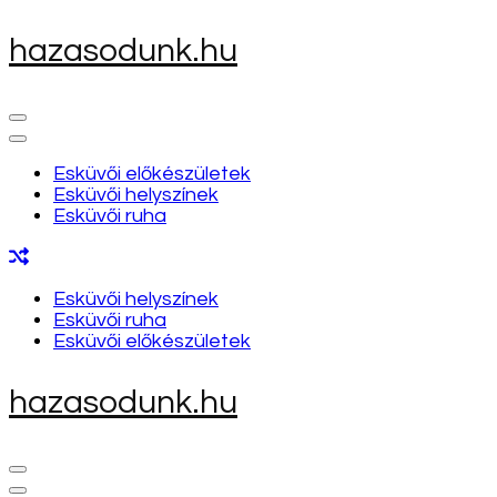
Skip
hazasodunk.hu
to
content
(Press
Enter)
Esküvői előkészületek
Esküvői helyszínek
Esküvői ruha
Esküvői helyszínek
Esküvői ruha
Esküvői előkészületek
hazasodunk.hu