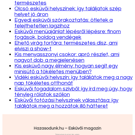
természetes
Olcsó esküvői helyszínek: így találjatok szép
helyet jó áron
Egyedi esküvői szórakoztatás: ötletek a
felejthetetlen lagzihoz
Esküvői menüajánlat lépésről lépésre: finom
fogások, boldog vendégek
Ehető virág tortára: természetes dísz, ami
elviszi a show-t
Kis menyasszonyi csokor: apró részlet, ami
nagyot dob a megjelenésen
Kis esküvő nagy élmény: hogyan segít egy
minisütő a tökéletes menüben?
Vidéki esküvői helyszín: így találjátok meg a nagy
nap tökéletes otthonát
Esküvői fogadalom szívből: így írd meg úgy, hogy
tényleg rólatok szóljon
Esküvői fotózási helyszínek választása: így
találjátok meg a hozzátok illő hátteret
Hazasodunk.hu – Esküvői magazin