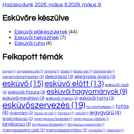
Hazasodunk
2026. május 9.
2026. május 9.
Esküvőre készülve
Esküvői előkészületek
(44)
Esküvői helyszínek
(7)
Esküvői ruha
(4)
Felkapott témák
anyag
(1)
anyakövvezető
(1)
briliáns
(1)
Buda
(1)
Budai-vár
(1)
bútorbérlés
(1)
dekoráció
(3)
eljegyzési gyűrű
(3)
ceremóniamester
(2)
esküvő
(15)
esküvő előtt
(13)
esküvői cipő
esküvői hagyományok
(9)
esküvői frizura
(3)
(2)
esküvői meghívó
(3)
esküvői torta
(3)
esküvői menü
(2)
esküvőszervezés
(19)
fotós
fenntarthatóság
(1)
(4)
jegygyűrű
(4)
gyémánt
(2)
hazai úti cél
(1)
helyszín
(1)
idézet
(1)
legénybúcsú
(2)
legénybúcsú feladatok
(1)
legénybúcsú játékok
(1)
lánybúcsú
(3)
lánybúcsú feladatok
(1)
lánybúcsú programok
(1)
menyasszonyi cipő
(2)
menyasszonytánc
(2)
minisütő
(1)
násznép
(1)