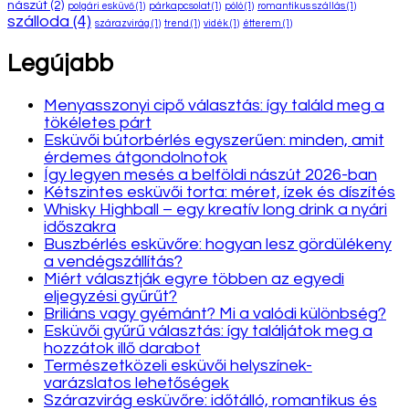
nászút
(2)
polgári esküvő
(1)
párkapcsolat
(1)
póló
(1)
romantikus szállás
(1)
szálloda
(4)
szárazvirág
(1)
trend
(1)
vidék
(1)
étterem
(1)
Legújabb
Menyasszonyi cipő választás: így találd meg a
tökéletes párt
Esküvői bútorbérlés egyszerűen: minden, amit
érdemes átgondolnotok
Így legyen mesés a belföldi nászút 2026-ban
Kétszintes esküvői torta: méret, ízek és díszítés
Whisky Highball – egy kreatív long drink a nyári
időszakra
Buszbérlés esküvőre: hogyan lesz gördülékeny
a vendégszállítás?
Miért választják egyre többen az egyedi
eljegyzési gyűrűt?
Briliáns vagy gyémánt? Mi a valódi különbség?
Esküvői gyűrű választás: így találjátok meg a
hozzátok illő darabot
Természetközeli esküvői helyszínek-
varázslatos lehetőségek
Szárazvirág esküvőre: időtálló, romantikus és