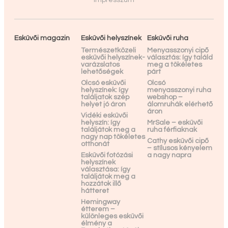
Impresszum
Esküvői magazin
Esküvői helyszínek
Esküvői ruha
Természetközeli
Menyasszonyi cipő
esküvői helyszínek-
választás: így találd
varázslatos
meg a tökéletes
lehetőségek
párt
Olcsó esküvői
Olcsó
helyszínek: így
menyasszonyi ruha
találjatok szép
webshop –
helyet jó áron
álomruhák elérhető
áron
Vidéki esküvői
helyszín: így
MrSale – esküvői
találjátok meg a
ruha férfiaknak
nagy nap tökéletes
Cathy esküvői cipő
otthonát
– stílusos kényelem
Esküvői fotózási
a nagy napra
helyszínek
választása: így
találjátok meg a
hozzátok illő
hátteret
Hemingway
étterem –
különleges esküvői
élmény a