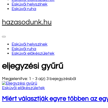
Esküvői helyszínek
Esküvői ruha
hazasodunk.hu
Esküvői helyszínek
Esküvői ruha
Esküvői előkészületek
eljegyzési gyűrű
Megjelenítve: 1 - 3 a(z) 3 bejegyzésből
Esküvői előkészületek
Miért választják egyre többen az egy