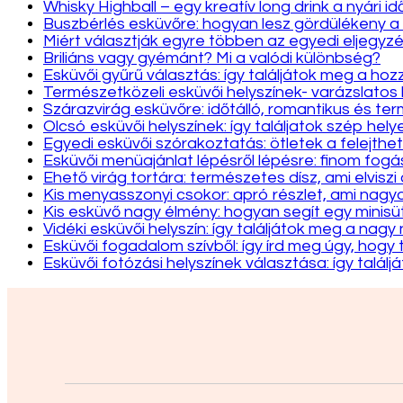
Whisky Highball – egy kreatív long drink a nyári i
Buszbérlés esküvőre: hogyan lesz gördülékeny a
Miért választják egyre többen az egyedi eljegyzé
Briliáns vagy gyémánt? Mi a valódi különbség?
Esküvői gyűrű választás: így találjátok meg a hozz
Természetközeli esküvői helyszínek- varázslatos
Szárazvirág esküvőre: időtálló, romantikus és te
Olcsó esküvői helyszínek: így találjatok szép hely
Egyedi esküvői szórakoztatás: ötletek a felejthet
Esküvői menüajánlat lépésről lépésre: finom fo
Ehető virág tortára: természetes dísz, ami elviszi
Kis menyasszonyi csokor: apró részlet, ami nag
Kis esküvő nagy élmény: hogyan segít egy minis
Vidéki esküvői helyszín: így találjátok meg a nag
Esküvői fogadalom szívből: így írd meg úgy, hogy 
Esküvői fotózási helyszínek választása: így találj