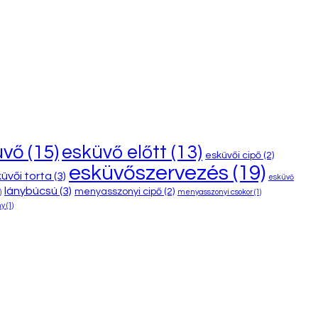
üvő
(15)
esküvő előtt
(13)
esküvői cipő
(2)
esküvőszervezés
(19)
üvői torta
(3)
esküvő
lánybúcsú
(3)
menyasszonyi cipő
(2)
)
menyasszonyi csokor
(1)
ny
(1)