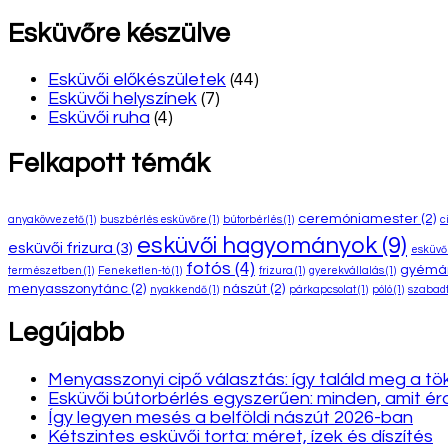
Esküvőre készülve
Esküvői előkészületek
(44)
Esküvői helyszínek
(7)
Esküvői ruha
(4)
Felkapott témák
ceremóniamester
(2)
anyakövvezető
(1)
buszbérlés esküvőre
(1)
bútorbérlés
(1)
c
esküvői hagyományok
(9)
esküvői frizura
(3)
esküvői
fotós
(4)
gyémá
természetben
(1)
Feneketlen-tó
(1)
frizura
(1)
gyerekvállalás
(1)
menyasszonytánc
(2)
nászút
(2)
nyakkendő
(1)
párkapcsolat
(1)
póló
(1)
szabadt
Legújabb
Menyasszonyi cipő választás: így találd meg a tö
Esküvői bútorbérlés egyszerűen: minden, amit 
Így legyen mesés a belföldi nászút 2026-ban
Kétszintes esküvői torta: méret, ízek és díszítés