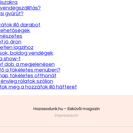
dőszakra
 vendégszállítás?
si gyűrűt?
átok illő darabot
 lehetőségek
rmészetes
et jó áron
etlen lagzihoz
gások, boldog vendégek
 a show-t
yot dob a megjelenésen
ütő a tökéletes menüben?
y nap tökéletes otthonát
tényleg rólatok szóljon
átok meg a hozzátok illő hátteret
Hazasodunk.hu – Esküvői magazin
Impresszum