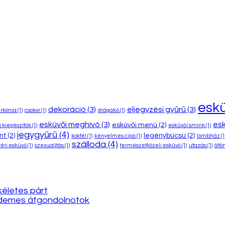
esk
dekoráció
(3)
eljegyzési gyűrű
(3)
irkónia
(1)
csokor
(1)
drágakő
(1)
esküvői meghívó
(3)
esk
esküvői menü
(2)
 kiegészítők
(1)
esküvői smink
(1)
jegygyűrű
(4)
nt
(2)
legénybúcsú
(2)
koktél
(1)
kényelmes cipő
(1)
lombház
(1
szálloda
(4)
éri esküvő
(1)
szexualitás
(1)
természetközeli esküvő
(1)
utazás
(1)
öltö
kéletes párt
érdemes átgondolnotok