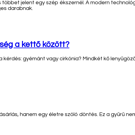
s többet jelent egy szép ékszernél. A modern technoló
eges darabnak.
ség a kettő között?
 a kérdés: gyémánt vagy cirkónia? Mindkét kő lenyűgöző
ásárlás, hanem egy életre szóló döntés. Ez a gyűrű ne