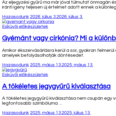
Az eljegyzési gyűrű ma már jóval túlmutat önmagán é
iránti igény teljesen új értelmet adott ennek a különl
Hazasodunk
2026. július 3.
2026. július 3.
Esküvői előkészületek
Gyémánt vagy cirkónia? Mi a különb
Amikor ékszervásárlásra kerül a sor, gyakran felmerül
amelyek befolyásolhatják döntésedet.
Hazasodunk
2025. május 13.
2025. május 13.
Esküvői előkészületek
A tökéletes jegygyűrű kiválasztása
A tökéletes jegygyűrű kiválasztása nem csupán egy v
legfontosabb szimbóluma …
Hazasodunk
2025. május 13.
2025. július 13.