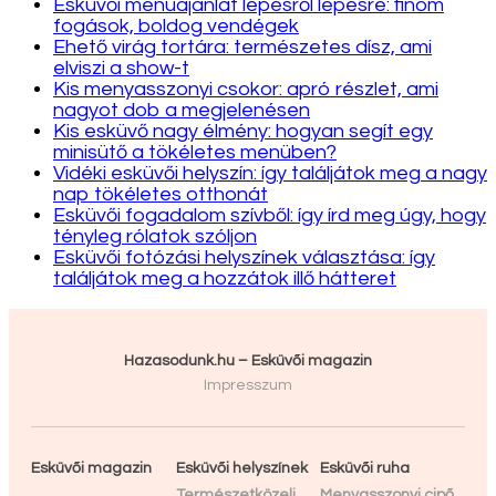
Esküvői menüajánlat lépésről lépésre: finom
fogások, boldog vendégek
Ehető virág tortára: természetes dísz, ami
elviszi a show-t
Kis menyasszonyi csokor: apró részlet, ami
nagyot dob a megjelenésen
Kis esküvő nagy élmény: hogyan segít egy
minisütő a tökéletes menüben?
Vidéki esküvői helyszín: így találjátok meg a nagy
nap tökéletes otthonát
Esküvői fogadalom szívből: így írd meg úgy, hogy
tényleg rólatok szóljon
Esküvői fotózási helyszínek választása: így
találjátok meg a hozzátok illő hátteret
Hazasodunk.hu – Esküvői magazin
Impresszum
Esküvői magazin
Esküvői helyszínek
Esküvői ruha
Természetközeli
Menyasszonyi cipő