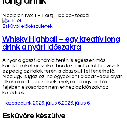
long drink
Megjelenítve: 1 - 1 a(z) 1 bejegyzésből
Esküvői előkészületek
Whisky Highball – egy kreatív long
drink a nyári időszakra
A nyár a gasztronómia terén is egészen más
karaktereket és ízeket hordoz, mint a többi évszak,
ez pedig az italok terén is abszolút tettenérhető.
Még úgy is igaz ez, ha egyébként alapanyagul olyan
alkoholokat használunk, melyek a fogyasztók
fejében elsősorban nem ehhez az időszakhoz
kötődnek.
Hazasodunk
2026. július 6.
2026. július 6.
Esküvőre készülve