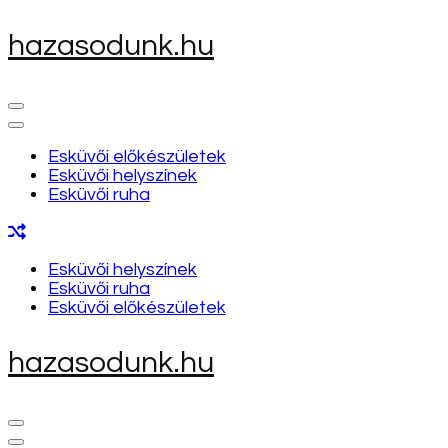
Skip
hazasodunk.hu
to
content
(Press
Enter)
Esküvői előkészületek
Esküvői helyszínek
Esküvői ruha
Esküvői helyszínek
Esküvői ruha
Esküvői előkészületek
hazasodunk.hu