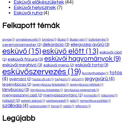
Esküvői előkészületek
(44)
Esküvői helyszínek
(7)
Esküvői ruha
(4)
Felkapott témák
anyag
(1)
anyakövvezető
(1)
briliáns
(1)
Buda
(1)
Budai-vár
(1)
bútorbérlés
(1)
dekoráció
(3)
eljegyzési gyűrű
(3)
ceremóniamester
(2)
esküvő
(15)
esküvő előtt
(13)
esküvői cipő
esküvői hagyományok
(9)
esküvői frizura
(3)
(2)
esküvői meghívó
(3)
esküvői torta
(3)
esküvői menü
(2)
esküvőszervezés
(19)
fotós
fenntarthatóság
(1)
(4)
jegygyűrű
(4)
gyémánt
(2)
hazai úti cél
(1)
helyszín
(1)
idézet
(1)
legénybúcsú
(2)
legénybúcsú feladatok
(1)
legénybúcsú játékok
(1)
lánybúcsú
(3)
lánybúcsú feladatok
(1)
lánybúcsú programok
(1)
menyasszonyi cipő
(2)
menyasszonytánc
(2)
minisütő
(1)
násznép
(1)
nászút
(2)
polgári esküvő
(1)
párkapcsolat
(1)
póló
(1)
romantikus szállás
(1)
szálloda
(4)
szárazvirág
(1)
trend
(1)
vidék
(1)
étterem
(1)
Legújabb