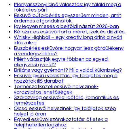
Menyasszonyi cipő választás: így találd meg a
tökéletes párt
Esküvői bútorbérlés egyszerűen: minden, amit
érdemes átgondolnotok
Így legyen mesés a belföldi nászút 2026-ban
Kétszintes esküvői torta: méret, ízek és díszítés
Whisky Highball – egy kreatív long drink a nyári
időszakra
Buszbérlés esküvőre: hogyan lesz gördülékeny
a vendégszállítás?
Miért választják egyre többen az egyedi
eljegyzési gyűrűt?
Briliáns vagy gyémánt? Mi a valódi különbség?
Esküvői gyűrű választás: így találjátok meg a
hozzátok illő darabot
Természetközeli esküvői helyszínek-
varázslatos lehetőségek
Szárazvirág esküvőre: időtálló, romantikus és
természetes
Olcsó esküvői helyszínek: így találjatok szép
helyet jó áron
Egyedi esküvői szórakoztatás: ötletek a
felejthetetlen lagzihoz