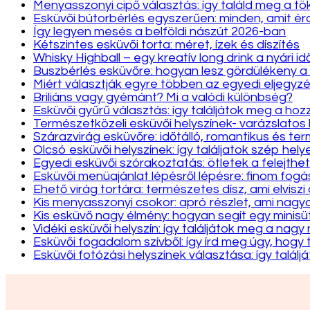
Menyasszonyi cipő választás: így találd meg a tö
Esküvői bútorbérlés egyszerűen: minden, amit 
Így legyen mesés a belföldi nászút 2026-ban
Kétszintes esküvői torta: méret, ízek és díszítés
Whisky Highball – egy kreatív long drink a nyári i
Buszbérlés esküvőre: hogyan lesz gördülékeny a
Miért választják egyre többen az egyedi eljegyzé
Briliáns vagy gyémánt? Mi a valódi különbség?
Esküvői gyűrű választás: így találjátok meg a hozz
Természetközeli esküvői helyszínek- varázslatos
Szárazvirág esküvőre: időtálló, romantikus és te
Olcsó esküvői helyszínek: így találjatok szép hely
Egyedi esküvői szórakoztatás: ötletek a felejthet
Esküvői menüajánlat lépésről lépésre: finom fo
Ehető virág tortára: természetes dísz, ami elviszi
Kis menyasszonyi csokor: apró részlet, ami nag
Kis esküvő nagy élmény: hogyan segít egy minis
Vidéki esküvői helyszín: így találjátok meg a nag
Esküvői fogadalom szívből: így írd meg úgy, hogy 
Esküvői fotózási helyszínek választása: így találj