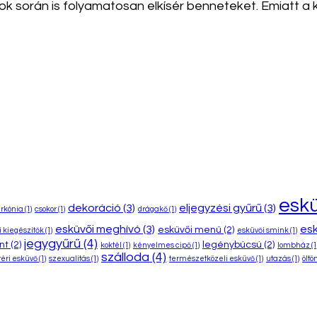
során is folyamatosan elkísér benneteket. Emiatt a kiv
esk
dekoráció
(3)
eljegyzési gyűrű
(3)
irkónia
(1)
csokor
(1)
drágakő
(1)
esküvői meghívó
(3)
esk
esküvői menü
(2)
 kiegészítők
(1)
esküvői smink
(1)
jegygyűrű
(4)
nt
(2)
legénybúcsú
(2)
koktél
(1)
kényelmes cipő
(1)
lombház
(1
szálloda
(4)
éri esküvő
(1)
szexualitás
(1)
természetközeli esküvő
(1)
utazás
(1)
öltö