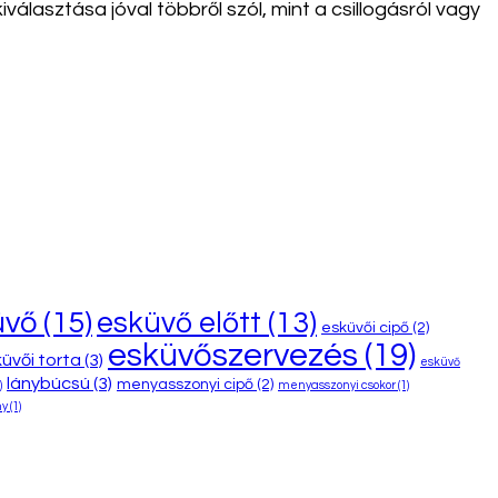
álasztása jóval többről szól, mint a csillogásról vagy
üvő
(15)
esküvő előtt
(13)
esküvői cipő
(2)
esküvőszervezés
(19)
üvői torta
(3)
esküvő
lánybúcsú
(3)
menyasszonyi cipő
(2)
)
menyasszonyi csokor
(1)
ny
(1)