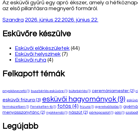
Az esküvői gyűrű egy apró ékszer, amely a hétköznapok 
az első pillantásra megnyerő formáról.
Szandra
2026. június 22.
2026. június 22.
Esküvőre készülve
Esküvői előkészületek
(44)
Esküvői helyszínek
(7)
Esküvői ruha
(4)
Felkapott témák
ceremóniamester
(2)
anyakövvezető
(1)
buszbérlés esküvőre
(1)
bútorbérlés
(1)
c
esküvői hagyományok
(9)
esküvői frizura
(3)
esküvői
fotós
(4)
gyémá
természetben
(1)
Feneketlen-tó
(1)
frizura
(1)
gyerekvállalás
(1)
menyasszonytánc
(2)
nászút
(2)
nyakkendő
(1)
párkapcsolat
(1)
póló
(1)
szabadt
Legújabb