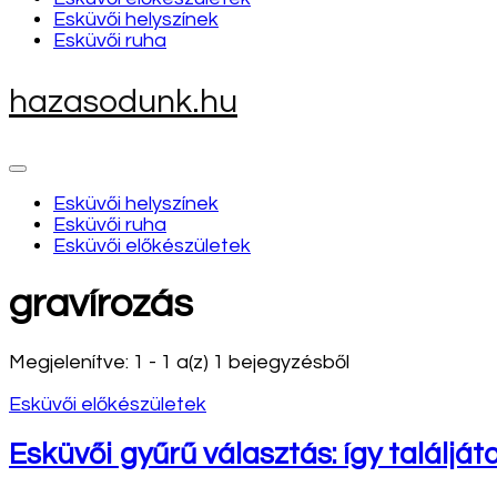
Esküvői helyszínek
Esküvői ruha
hazasodunk.hu
Esküvői helyszínek
Esküvői ruha
Esküvői előkészületek
gravírozás
Megjelenítve: 1 - 1 a(z) 1 bejegyzésből
Esküvői előkészületek
Esküvői gyűrű választás: így találjá