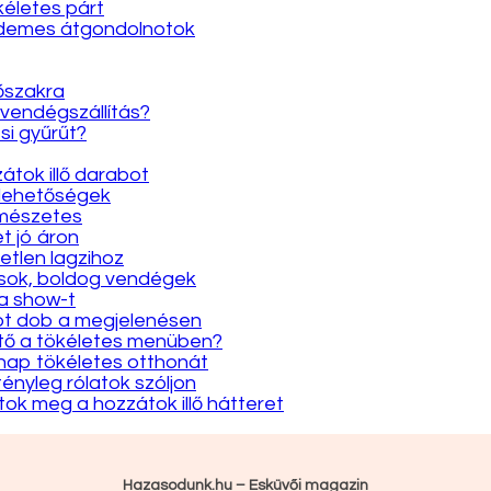
kéletes párt
érdemes átgondolnotok
dőszakra
 vendégszállítás?
si gyűrűt?
átok illő darabot
 lehetőségek
rmészetes
et jó áron
etlen lagzihoz
gások, boldog vendégek
 a show-t
yot dob a megjelenésen
ütő a tökéletes menüben?
y nap tökéletes otthonát
tényleg rólatok szóljon
átok meg a hozzátok illő hátteret
Hazasodunk.hu – Esküvői magazin