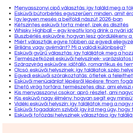
Menyasszonyi cipő választás: így találd meg a tö
Esküvői bútorbérlés egyszerűen: minden, amit 
Így legyen mesés a belföldi nászút 2026-ban
Kétszintes esküvői torta: méret, ízek és díszítés
Whisky Highball – egy kreatív long drink a nyári i
Buszbérlés esküvőre: hogyan lesz gördülékeny a
Miért választják egyre többen az egyedi eljegyzé
Briliáns vagy gyémánt? Mi a valódi különbség?
Esküvői gyűrű választás: így találjátok meg a hozz
Természetközeli esküvői helyszínek- varázslatos
Szárazvirág esküvőre: időtálló, romantikus és te
Olcsó esküvői helyszínek: így találjatok szép hely
Egyedi esküvői szórakoztatás: ötletek a felejthet
Esküvői menüajánlat lépésről lépésre: finom fo
Ehető virág tortára: természetes dísz, ami elviszi
Kis menyasszonyi csokor: apró részlet, ami nag
Kis esküvő nagy élmény: hogyan segít egy minis
Vidéki esküvői helyszín: így találjátok meg a nag
Esküvői fogadalom szívből: így írd meg úgy, hogy 
Esküvői fotózási helyszínek választása: így találj