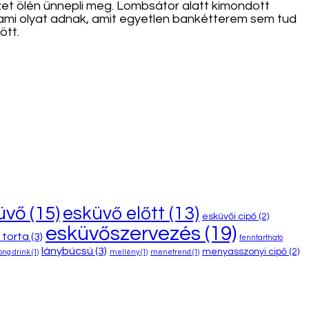
et ölén ünnepli meg. Lombsátor alatt kimondott
alami olyat adnak, amit egyetlen bankétterem sem tud
ött.
üvő
(15)
esküvő előtt
(13)
esküvői cipő
(2)
esküvőszervezés
(19)
 torta
(3)
fenntartható
lánybúcsú
(3)
menyasszonyi cipő
(2)
ong drink
(1)
mellény
(1)
menetrend
(1)