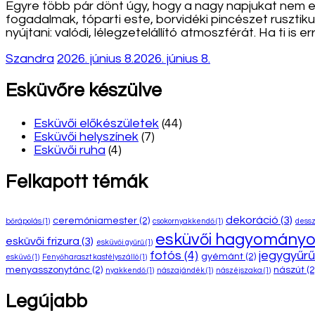
Egyre több pár dönt úgy, hogy a nagy napjukat nem e
fogadalmak, tóparti este, borvidéki pincészet ruszti
nyújtani: valódi, lélegzetelállító atmoszférát. Ha ti is 
Szandra
2026. június 8.
2026. június 8.
Esküvőre készülve
Esküvői előkészületek
(44)
Esküvői helyszínek
(7)
Esküvői ruha
(4)
Felkapott témák
dekoráció
(3)
ceremóniamester
(2)
bőrápolás
(1)
csokornyakkendő
(1)
dessz
esküvői hagyomány
esküvői frizura
(3)
esküvői gyűrű
(1)
fotós
(4)
jegygyűrű
gyémánt
(2)
esküvő
(1)
Fenyőharaszt kastélyszálló
(1)
menyasszonytánc
(2)
nászút
(2
nyakkendő
(1)
nászajándék
(1)
nászéjszaka
(1)
Legújabb