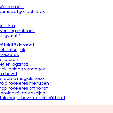
kéletes párt
érdemes átgondolnotok
dőszakra
 vendégszállítás?
si gyűrűt?
átok illő darabot
 lehetőségek
rmészetes
et jó áron
etlen lagzihoz
gások, boldog vendégek
 a show-t
yot dob a megjelenésen
ütő a tökéletes menüben?
y nap tökéletes otthonát
tényleg rólatok szóljon
átok meg a hozzátok illő hátteret