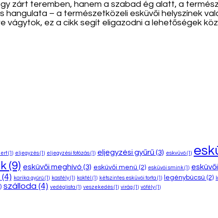
gy zárt teremben, hanem a szabad ég alatt, a termész
kus hangulata – a természetközeli esküvői helyszínek v
erre vágytok, ez a cikk segít eligazodni a lehetőségek köz
esk
eljegyzési gyűrű
(3)
ert
(1)
eljegyzés
(1)
eljegyzési fotózás
(1)
eskvüvő
(1)
ok
(9)
esküvői meghívó
(3)
esküvői
esküvői menü
(2)
esküvői smink
(1)
(4)
legénybúcsú
(2)
karika gyűrű
(1)
kastély
(1)
koktél
(1)
kétszintes esküvői torta
(1)
l
szálloda
(4)
)
vedéglista
(1)
veszekedés
(1)
virág
(1)
vőfély
(1)