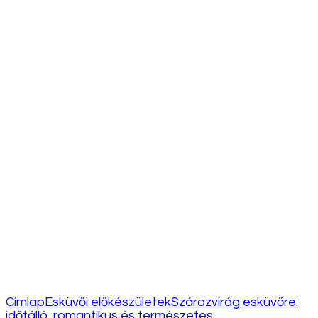
Címlap
Esküvői előkészületek
Szárazvirág esküvőre:
időtálló, romantikus és természetes