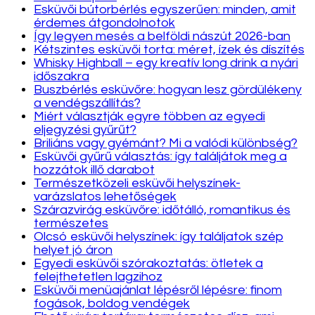
Esküvői bútorbérlés egyszerűen: minden, amit
érdemes átgondolnotok
Így legyen mesés a belföldi nászút 2026-ban
Kétszintes esküvői torta: méret, ízek és díszítés
Whisky Highball – egy kreatív long drink a nyári
időszakra
Buszbérlés esküvőre: hogyan lesz gördülékeny
a vendégszállítás?
Miért választják egyre többen az egyedi
eljegyzési gyűrűt?
Briliáns vagy gyémánt? Mi a valódi különbség?
Esküvői gyűrű választás: így találjátok meg a
hozzátok illő darabot
Természetközeli esküvői helyszínek-
varázslatos lehetőségek
Szárazvirág esküvőre: időtálló, romantikus és
természetes
Olcsó esküvői helyszínek: így találjatok szép
helyet jó áron
Egyedi esküvői szórakoztatás: ötletek a
felejthetetlen lagzihoz
Esküvői menüajánlat lépésről lépésre: finom
fogások, boldog vendégek