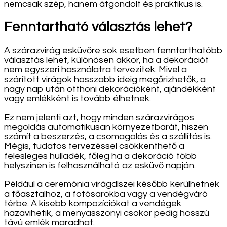
nemcsak szép, hanem átgondolt és praktikus is.
Fenntartható választás lehet?
A szárazvirág esküvőre sok esetben fenntarthatóbb
választás lehet, különösen akkor, ha a dekorációt
nem egyszeri használatra tervezitek. Mivel a
szárított virágok hosszabb ideig megőrizhetők, a
nagy nap után otthoni dekorációként, ajándékként
vagy emlékként is tovább élhetnek.
Ez nem jelenti azt, hogy minden szárazvirágos
megoldás automatikusan környezetbarát, hiszen
számít a beszerzés, a csomagolás és a szállítás is.
Mégis, tudatos tervezéssel csökkenthető a
felesleges hulladék, főleg ha a dekoráció több
helyszínen is felhasználható az esküvő napján.
Például a ceremónia virágdíszei később kerülhetnek
a főasztalhoz, a fotósarokba vagy a vendégváró
térbe. A kisebb kompozíciókat a vendégek
hazavihetik, a menyasszonyi csokor pedig hosszú
távú emlék maradhat.