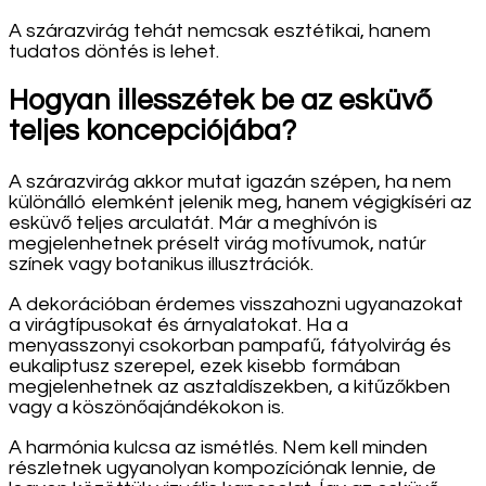
A szárazvirág tehát nemcsak esztétikai, hanem
tudatos döntés is lehet.
Hogyan illesszétek be az esküvő
teljes koncepciójába?
A szárazvirág akkor mutat igazán szépen, ha nem
különálló elemként jelenik meg, hanem végigkíséri az
esküvő teljes arculatát. Már a meghívón is
megjelenhetnek préselt virág motívumok, natúr
színek vagy botanikus illusztrációk.
A dekorációban érdemes visszahozni ugyanazokat
a virágtípusokat és árnyalatokat. Ha a
menyasszonyi csokorban pampafű, fátyolvirág és
eukaliptusz szerepel, ezek kisebb formában
megjelenhetnek az asztaldíszekben, a kitűzőkben
vagy a köszönőajándékokon is.
A harmónia kulcsa az ismétlés. Nem kell minden
részletnek ugyanolyan kompozíciónak lennie, de