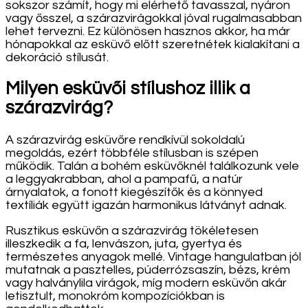
sokszor számít, hogy mi elérhető tavasszal, nyáron
vagy ősszel, a szárazvirágokkal jóval rugalmasabban
lehet tervezni. Ez különösen hasznos akkor, ha már
hónapokkal az esküvő előtt szeretnétek kialakítani a
dekoráció stílusát.
Milyen esküvői stílushoz illik a
szárazvirág?
A szárazvirág esküvőre rendkívül sokoldalú
megoldás, ezért többféle stílusban is szépen
működik. Talán a bohém esküvőknél találkozunk vele
a leggyakrabban, ahol a pampafű, a natúr
árnyalatok, a fonott kiegészítők és a könnyed
textíliák együtt igazán harmonikus látványt adnak.
Rusztikus esküvőn a szárazvirág tökéletesen
illeszkedik a fa, lenvászon, juta, gyertya és
természetes anyagok mellé. Vintage hangulatban jól
mutatnak a pasztelles, púderrózsaszín, bézs, krém
vagy halványlila virágok, míg modern esküvőn akár
letisztult, monokróm kompozíciókban is