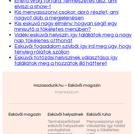
Ehető virág tortára: természetes dísz, ami
elviszi a show-t
Kis menyasszonyi csokor: apró részlet, ami
nagyot dob a megjelenésen
Kis esküvő nagy élmény: hogyan segít egy
minisütő a tökéletes menüben?
Vidéki esküvői helyszín: így találjátok meg a nagy
nap tökéletes otthonát
Esküvői fogadalom szívből: így írd meg úgy, hogy
tényleg rólatok szóljon
Esküvői fotózási helyszínek választása: így
találjátok meg a hozzátok illő hátteret
Hazasodunk.hu – Esküvői magazin
Impresszum
Esküvői magazin
Esküvői helyszínek
Esküvői ruha
Természetközeli
Menyasszonyi cipő
esküvői helyszínek-
választás: így találd
varázslatos
meg a tökéletes