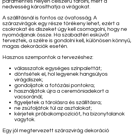
páramentes helyen célszerű tárolni, mert a
nedvesség károsíthatja a virágokat.
A szállításnál is fontos az óvatosság. A
szárazvirágok egy része törékeny lehet, ezért a
csokrokat és díszeket úgy kell csomagolni, hogy ne
nyomódjanak össze. Ha szabadtéri esküvőt
terveztek, a szélre is gondolni kell, különösen könnyű,
magas dekorációk esetén.
Hasznos szempontok a tervezéshez:
válasszatok egységes színpalettát;
döntsétek el, hol legyenek hangsúlyos
virágdíszek;
gondoljatok a fotózási pontokra;
használjátok újra a ceremóniadekort a
vacsoránál;
figyeljetek a tárolásra és szállításra;
ne zsúfoljátok túl az asztalokat;
kérjetek próbakompozíciót, ha bizonytalanok
vagytok.
Egy jól megtervezett szárazvirág dekoráció