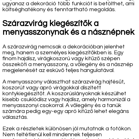
ugyanaz a dekoráció több funkciót is betölthet, ami
költséghatékony és fenntartható megoldás.
Szárazvirág kiegészítők a
menyasszonynak és a násznépnek
A szárazvirág nemcsak a dekorációban jelenhet
meg, hanem a személyes kiegészítőkben is. Egy
finom hajdísz, virágkoszorú vagy kitűző szépen
összeköti a menyasszony, a vőlegény és a násznép
megjelenését az esküvő teljes hangulatával.
A menyasszony választhat szárazvirág hajfésűt,
koszorút vagy apró virágokkal díszített
kontykiegészítőt. A koszorúslányoknak készülhet
kisebb csuklódísz vagy hajdísz, amely harmonizál a
menyasszonyi csokorral. A vőlegény és a tanúk
számára pedig egy-egy apró kitűző lehet elegáns
választás.
Ezek a részletek különösen jól mutatnak a fotókon.
Nem feltétlenül kell mindennek teljesen