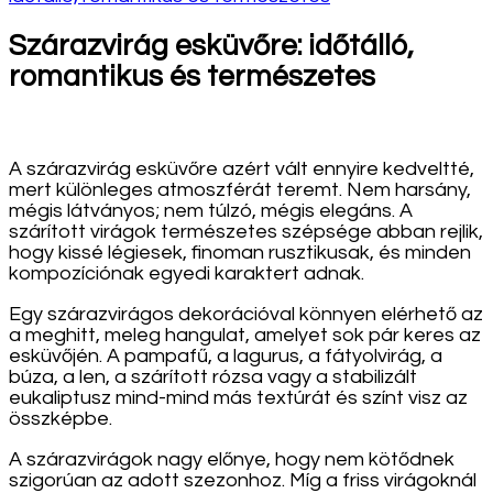
Szárazvirág esküvőre: időtálló,
romantikus és természetes
A szárazvirág esküvőre azért vált ennyire kedveltté,
mert különleges atmoszférát teremt. Nem harsány,
mégis látványos; nem túlzó, mégis elegáns. A
szárított virágok természetes szépsége abban rejlik,
hogy kissé légiesek, finoman rusztikusak, és minden
kompozíciónak egyedi karaktert adnak.
Egy szárazvirágos dekorációval könnyen elérhető az
a meghitt, meleg hangulat, amelyet sok pár keres az
esküvőjén. A pampafű, a lagurus, a fátyolvirág, a
búza, a len, a szárított rózsa vagy a stabilizált
eukaliptusz mind-mind más textúrát és színt visz az
összképbe.
A szárazvirágok nagy előnye, hogy nem kötődnek
szigorúan az adott szezonhoz. Míg a friss virágoknál