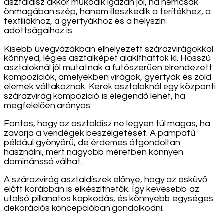
asztaldísz akkor működik igazán jól, ha nemcsak
önmagában szép, hanem illeszkedik a terítékhez, a
textíliákhoz, a gyertyákhoz és a helyszín
adottságaihoz is.
Kisebb üvegvázákban elhelyezett szárazvirágokkal
könnyed, légies asztalképet alakíthattok ki. Hosszú
asztaloknál jól mutatnak a futószerűen elrendezett
kompozíciók, amelyekben virágok, gyertyák és zöld
elemek váltakoznak. Kerek asztaloknál egy központi
szárazvirág kompozíció is elegendő lehet, ha
megfelelően arányos.
Fontos, hogy az asztaldísz ne legyen túl magas, ha
zavarja a vendégek beszélgetését. A pampafű
például gyönyörű, de érdemes átgondoltan
használni, mert nagyobb méretben könnyen
dominánssá válhat.
A szárazvirág asztaldíszek előnye, hogy az esküvő
előtt korábban is elkészíthetők. Így kevesebb az
utolsó pillanatos kapkodás, és könnyebb egységes
dekorációs koncepcióban gondolkodni.