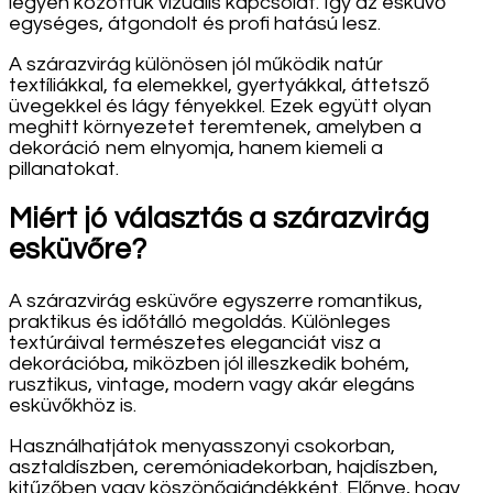
legyen közöttük vizuális kapcsolat. Így az esküvő
egységes, átgondolt és profi hatású lesz.
A szárazvirág különösen jól működik natúr
textíliákkal, fa elemekkel, gyertyákkal, áttetsző
üvegekkel és lágy fényekkel. Ezek együtt olyan
meghitt környezetet teremtenek, amelyben a
dekoráció nem elnyomja, hanem kiemeli a
pillanatokat.
Miért jó választás a szárazvirág
esküvőre?
A szárazvirág esküvőre egyszerre romantikus,
praktikus és időtálló megoldás. Különleges
textúráival természetes eleganciát visz a
dekorációba, miközben jól illeszkedik bohém,
rusztikus, vintage, modern vagy akár elegáns
esküvőkhöz is.
Használhatjátok menyasszonyi csokorban,
asztaldíszben, ceremóniadekorban, hajdíszben,
kitűzőben vagy köszönőajándékként. Előnye, hogy