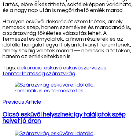
tartós, előre elkészíthető, sokféleképpen variálható,
és a nagy nap után is megőrizhető emlék marad.
Ha olyan esküvői dekorációt szeretnétek, amely
nemcsak szép, hanem személyes és maradandó is,
a szárazvirág tökéletes választás lehet. A
természetes árnyalatok, a finom részletek és az
időtálló hangulat együtt olyan látványt teremtenek,
amely sokáig veletek marad — nemcsak a fotókon,
hanem az emlékeitekben is.
Tags:
dekoráció
esküvő
esküvőszervezés
fenntarthatóság
szárazvirág
Post
Navigation
Previous Article
Olcsó esküvői helyszínek: így találjatok szép
helyet jó áron