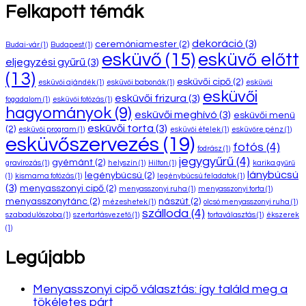
Felkapott témák
dekoráció
(3)
ceremóniamester
(2)
Budai-vár
(1)
Budapest
(1)
esküvő
(15)
esküvő előtt
eljegyzési gyűrű
(3)
(13)
esküvői cipő
(2)
esküvői ajándék
(1)
esküvői babonák
(1)
esküvői
esküvői
esküvői frizura
(3)
fogadalom
(1)
esküvői fotózás
(1)
hagyományok
(9)
esküvői meghívó
(3)
esküvői menü
esküvői torta
(3)
(2)
esküvői program
(1)
esküvői ételek
(1)
esküvőre pénz
(1)
esküvőszervezés
(19)
fotós
(4)
fodrász
(1)
jegygyűrű
(4)
gyémánt
(2)
gravírozás
(1)
helyszín
(1)
Hilton
(1)
karika gyűrű
lánybúcsú
legénybúcsú
(2)
(1)
kismama fotózás
(1)
legénybúcsú feladatok
(1)
(3)
menyasszonyi cipő
(2)
menyasszonyi ruha
(1)
menyasszonyi torta
(1)
menyasszonytánc
(2)
nászút
(2)
mézeshetek
(1)
olcsó menyasszonyi ruha
(1)
szálloda
(4)
szabadulószoba
(1)
szertartásvezető
(1)
tortaválasztás
(1)
ékszerek
(1)
Legújabb
Menyasszonyi cipő választás: így találd meg a
tökéletes párt