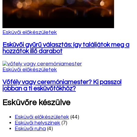
Esküvői előkészületek
Esküvői gyűrű választás: így találjátok meg a
hozzátok illő darabot
Esküvői előkészületek
Vőfély vagy ceremóniamester? Ki passzol
jobban a ti esküvőtökhöz?
Esküvőre készülve
Esküvői előkészületek
(44)
Esküvői helyszínek
(7)
Esküvői ruha
(4)