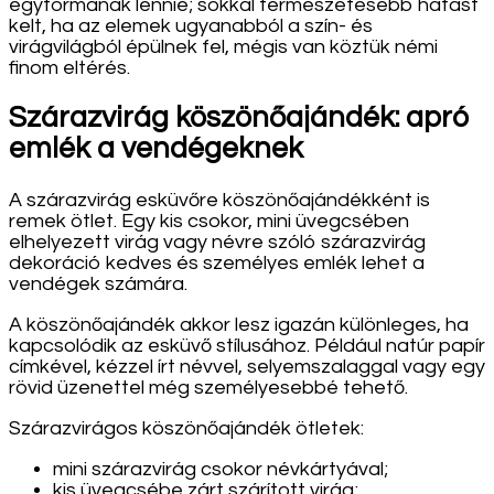
egyformának lennie; sokkal természetesebb hatást
kelt, ha az elemek ugyanabból a szín- és
virágvilágból épülnek fel, mégis van köztük némi
finom eltérés.
Szárazvirág köszönőajándék: apró
emlék a vendégeknek
A szárazvirág esküvőre köszönőajándékként is
remek ötlet. Egy kis csokor, mini üvegcsében
elhelyezett virág vagy névre szóló szárazvirág
dekoráció kedves és személyes emlék lehet a
vendégek számára.
A köszönőajándék akkor lesz igazán különleges, ha
kapcsolódik az esküvő stílusához. Például natúr papír
címkével, kézzel írt névvel, selyemszalaggal vagy egy
rövid üzenettel még személyesebbé tehető.
Szárazvirágos köszönőajándék ötletek:
mini szárazvirág csokor névkártyával;
kis üvegcsébe zárt szárított virág;