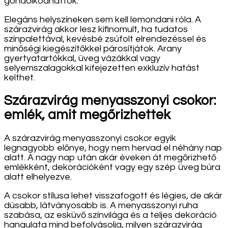
gondolkodhattok.
Elegáns helyszíneken sem kell lemondani róla. A
szárazvirág akkor lesz kifinomult, ha tudatos
színpalettával, kevésbé zsúfolt elrendezéssel és
minőségi kiegészítőkkel párosítjátok. Arany
gyertyatartókkal, üveg vázákkal vagy
selyemszalagokkal kifejezetten exkluzív hatást
kelthet.
Szárazvirág menyasszonyi csokor:
emlék, amit megőrizhettek
A szárazvirág menyasszonyi csokor egyik
legnagyobb előnye, hogy nem hervad el néhány nap
alatt. A nagy nap után akár éveken át megőrizhető
emlékként, dekorációként vagy egy szép üveg búra
alatt elhelyezve.
A csokor stílusa lehet visszafogott és légies, de akár
dúsabb, látványosabb is. A menyasszonyi ruha
szabása, az esküvő színvilága és a teljes dekoráció
hangulata mind befolyásolja, milyen szárazvirág