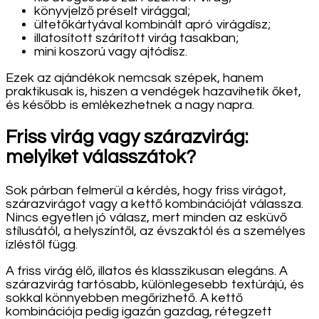
könyvjelző préselt virággal;
ültetőkártyával kombinált apró virágdísz;
illatosított szárított virág tasakban;
mini koszorú vagy ajtódísz.
Ezek az ajándékok nemcsak szépek, hanem
praktikusak is, hiszen a vendégek hazavihetik őket,
és később is emlékezhetnek a nagy napra.
Friss virág vagy szárazvirág:
melyiket válasszátok?
Sok párban felmerül a kérdés, hogy friss virágot,
szárazvirágot vagy a kettő kombinációját válassza.
Nincs egyetlen jó válasz, mert minden az esküvő
stílusától, a helyszíntől, az évszaktól és a személyes
ízléstől függ.
A friss virág élő, illatos és klasszikusan elegáns. A
szárazvirág tartósabb, különlegesebb textúrájú, és
sokkal könnyebben megőrizhető. A kettő
kombinációja pedig igazán gazdag, rétegzett