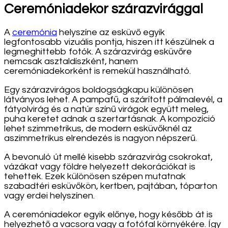
Ceremóniadekor szárazvirággal
A
ceremónia
helyszíne az esküvő egyik
legfontosabb vizuális pontja, hiszen itt készülnek a
legmeghittebb fotók. A szárazvirág esküvőre
nemcsak asztaldíszként, hanem
ceremóniadekorként is remekül használható.
Egy szárazvirágos boldogságkapu különösen
látványos lehet. A pampafű, a szárított pálmalevél, a
fátyolvirág és a natúr színű virágok együtt meleg,
puha keretet adnak a szertartásnak. A kompozíció
lehet szimmetrikus, de modern esküvőknél az
aszimmetrikus elrendezés is nagyon népszerű.
A bevonuló út mellé kisebb szárazvirág csokrokat,
vázákat vagy földre helyezett dekorációkat is
tehettek. Ezek különösen szépen mutatnak
szabadtéri esküvőkön, kertben, pajtában, tóparton
vagy erdei helyszínen.
A ceremóniadekor egyik előnye, hogy később át is
helyezhető a vacsora vagy a fotófal környékére. Így