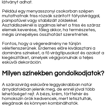
látványt adhat.
Például egy menyasszonyi csokorban szépen
mutathatnak friss rózsák szárított fátyolvirággal,
pampafűvel vagy stabilizált zöldekkel.
Asztaldíszeknél is izgalmas lehet a friss és száraz
elemek keverése, főleg akkor, ha természetes,
mégis ünnepélyes összhatást szeretnétek.
Fontos, hogy a végeredmény ne tűnjön
véletlenszerűnek. Érdemes előre kiválasztani a
domináns színeket, a fő virágtípusokat és azokat a
kiegészítőket, amelyek végigvonulnak a teljes
esküvői dekoráción.
Milyen színekben gondolkodjatok?
A szárazvirág esküvőre leggyakrabban natúr
árnyalatokban jelenik meg, de ennél jóval több
lehetőséget rejt. A bézs, krém, törtfehér és
homokszín örök kedvencek, mert letisztultak,
elegánsak és könnyen kombinálhatók.