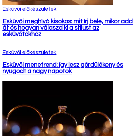
Esküvői előkészületek
Esküvői meghívó kisokos: mit írj bele, mikor add
át és hogyan válaszd ki a stílust az
esküvőtökhöz
Esküvői előkészületek
Esküvői menetrend: így lesz gördülékeny és
nyugodt a nagy napotok