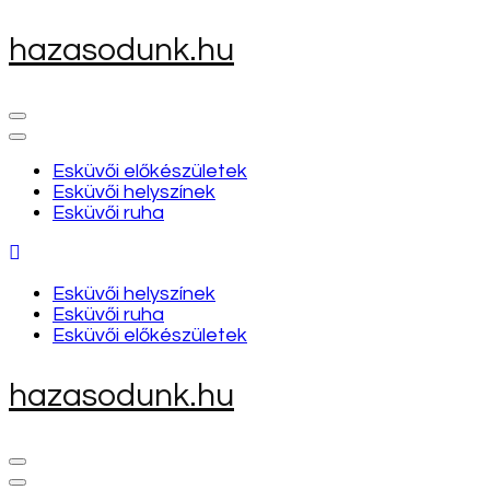
Skip
hazasodunk.hu
to
content
(Press
Enter)
Esküvői előkészületek
Esküvői helyszínek
Esküvői ruha
Esküvői helyszínek
Esküvői ruha
Esküvői előkészületek
hazasodunk.hu