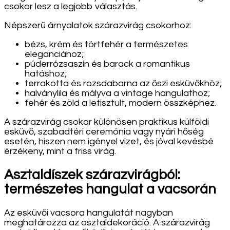
csokor lesz a legjobb választás.
Népszerű árnyalatok szárazvirág csokorhoz:
bézs, krém és törtfehér a természetes
eleganciához;
púderrózsaszín és barack a romantikus
hatáshoz;
terrakotta és rozsdabarna az őszi esküvőkhöz;
halványlila és mályva a vintage hangulathoz;
fehér és zöld a letisztult, modern összképhez.
A szárazvirág csokor különösen praktikus külföldi
esküvő, szabadtéri ceremónia vagy nyári hőség
esetén, hiszen nem igényel vizet, és jóval kevésbé
érzékeny, mint a friss virág.
Asztaldíszek szárazvirágból:
természetes hangulat a vacsorán
Az esküvői vacsora hangulatát nagyban
meghatározza az asztaldekoráció. A szárazvirág