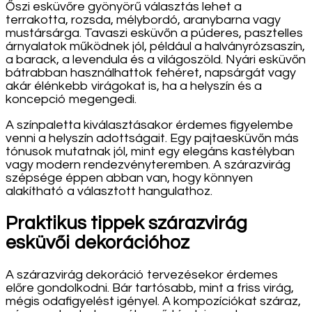
Őszi esküvőre gyönyörű választás lehet a
terrakotta, rozsda, mélybordó, aranybarna vagy
mustársárga. Tavaszi esküvőn a púderes, pasztelles
árnyalatok működnek jól, például a halványrózsaszín,
a barack, a levendula és a világoszöld. Nyári esküvőn
bátrabban használhattok fehéret, napsárgát vagy
akár élénkebb virágokat is, ha a helyszín és a
koncepció megengedi.
A színpaletta kiválasztásakor érdemes figyelembe
venni a helyszín adottságait. Egy pajtaesküvőn más
tónusok mutatnak jól, mint egy elegáns kastélyban
vagy modern rendezvényteremben. A szárazvirág
szépsége éppen abban van, hogy könnyen
alakítható a választott hangulathoz.
Praktikus tippek szárazvirág
esküvői dekorációhoz
A szárazvirág dekoráció tervezésekor érdemes
előre gondolkodni. Bár tartósabb, mint a friss virág,
mégis odafigyelést igényel. A kompozíciókat száraz,