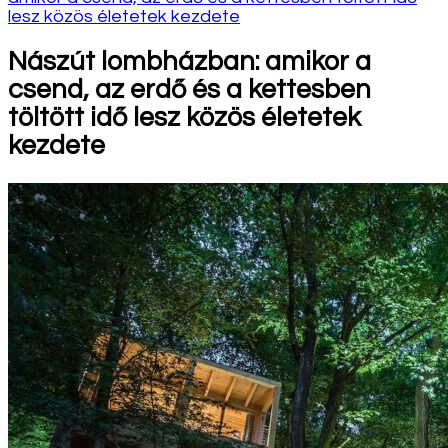
lesz közös életetek kezdete
Nászút lombházban: amikor a
csend, az erdő és a kettesben
töltött idő lesz közös életetek
kezdete