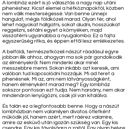
A lombház ezért is jó választás a nagy nap utáni
pihenéshez. Kicsit elemel a hétköznapoktól, közben
nem válik mesterségessé. Van benne ünnepi
hangulat, mégis földközeli marad. Olyan tér, ahol
lehet nagyokat hallgatni, sokat aludni, hosszúakat
reggelizni, sétálni egyet a környéken, majd
visszatérni ugyanabba a nyugalomba. Ez a fajta
egyszerűség ritka, és éppen ettől lesz emlékezetes.
A belföldi, természetközeli nászút ráadásul egyre
jobban illik ahhoz, ahogyan ma sok pár gondolkodik
az élményekről. Nem mindenki akar minél
messzebbre menni. Sokan inkább azt keresik, ami
valóban tud kapcsolódni hozzájuk. Mi ad teret a
pihenésnek. Mi az, ami nem látványosságként,
hanem élményként marad meg? Egy lombház
sokszor pontosan ezt tudja. Nem harsány, nem akar
mindenáron lenyűgözni, csak jól van kitalálva.
És talán ez a legfontosabb benne. Hogy a nászút
lombházban nem valamilyen divatos ötletként
működik jól, hanem azért, mert ráérez valamire,
amire az esküvő után igazán szükség van. Egy kis
csendre. Egy kis távolságra a zajtól. Egy olyan helyre,