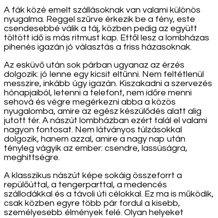
A fák közé emelt szállásoknak van valami különös
nyugalma. Reggel szűrve érkezik be a fény, este
csendesebbé válik a táj, közben pedig az együtt
töltött idő is más ritmust kap. Ettől lesz a lombházas
pihenés igazán jó választás a friss házasoknak.
Az esküvő után sok párban ugyanaz az érzés
dolgozik: jó lenne egy kicsit eltűnni. Nem feltétlenül
messzire, inkább úgy igazán. Kiszakadni a szervezés
hónapjaiból, letenni a telefont, nem időre menni
sehová és végre megérkezni abba a közös
nyugalomba, amire az egész készülődés alatt alig
jutott tér. A nászút lombházban ezért talál el valami
nagyon fontosat. Nem látványos túlzásokkal
dolgozik, hanem azzal, amire a nagy nap után
tényleg vágyik az ember: csendre, lassúságra,
meghittségre.
A klasszikus nászút képe sokáig összeforrt a
repülőúttal, a tengerparttal, a medencés
szállodákkal és a távoli úti célokkal. Ez ma is működik,
csak közben egyre több pár fordul a kisebb,
személyesebb élmények felé. Olyan helyeket