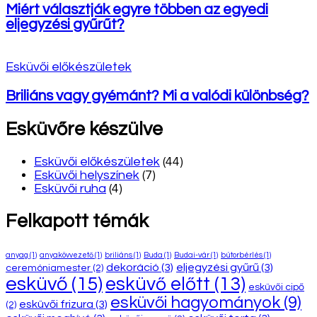
Miért választják egyre többen az egyedi
eljegyzési gyűrűt?
Esküvői előkészületek
Briliáns vagy gyémánt? Mi a valódi különbség?
Esküvőre készülve
Esküvői előkészületek
(44)
Esküvői helyszínek
(7)
Esküvői ruha
(4)
Felkapott témák
anyag
(1)
anyakövvezető
(1)
briliáns
(1)
Buda
(1)
Budai-vár
(1)
bútorbérlés
(1)
dekoráció
(3)
eljegyzési gyűrű
(3)
ceremóniamester
(2)
esküvő
(15)
esküvő előtt
(13)
esküvői cipő
esküvői hagyományok
(9)
esküvői frizura
(3)
(2)