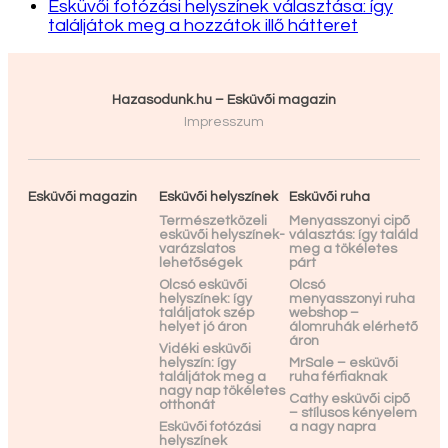
Esküvői fotózási helyszínek választása: így
találjátok meg a hozzátok illő hátteret
Hazasodunk.hu – Esküvői magazin
Impresszum
Esküvői magazin
Esküvői helyszínek
Esküvői ruha
Természetközeli
Menyasszonyi cipő
esküvői helyszínek-
választás: így találd
varázslatos
meg a tökéletes
lehetőségek
párt
Olcsó esküvői
Olcsó
helyszínek: így
menyasszonyi ruha
találjatok szép
webshop –
helyet jó áron
álomruhák elérhető
áron
Vidéki esküvői
helyszín: így
MrSale – esküvői
találjátok meg a
ruha férfiaknak
nagy nap tökéletes
Cathy esküvői cipő
otthonát
– stílusos kényelem
Esküvői fotózási
a nagy napra
helyszínek