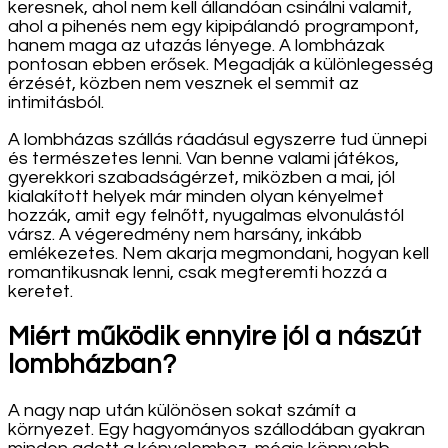
keresnek, ahol nem kell állandóan csinálni valamit,
ahol a pihenés nem egy kipipálandó programpont,
hanem maga az utazás lényege. A lombházak
pontosan ebben erősek. Megadják a különlegesség
érzését, közben nem vesznek el semmit az
intimitásból.
A lombházas szállás ráadásul egyszerre tud ünnepi
és természetes lenni. Van benne valami játékos,
gyerekkori szabadságérzet, miközben a mai, jól
kialakított helyek már minden olyan kényelmet
hozzák, amit egy felnőtt, nyugalmas elvonulástól
vársz. A végeredmény nem harsány, inkább
emlékezetes. Nem akarja megmondani, hogyan kell
romantikusnak lenni, csak megteremti hozzá a
keretet.
Miért működik ennyire jól a nászút
lombházban?
A nagy nap után különösen sokat számít a
környezet. Egy hagyományos szállodában gyakran