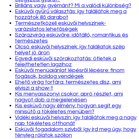
Briliáns vagy gyémánt? Mi a valódi különbség?
Esküvői gyűrű választás: így találjátok meg a
hozzátok illő darabot
Természetközeli esküvői helyszínek-
varázslatos lehetőségek
Szárazvirág esküvőre: időtálló, romantikus és
természetes
Olcsó esküvői helyszínek: így találjatok szép
helyet jó áron
Egyedi esküvői szórakoztatás: ötletek a
felejthetetlen lagzihoz
Esküvői menüajánlat lépésről lépésre: finom
fogások, boldog vendégek
Ehető virág tortára: természetes dísz, ami
elviszi a show-t
Kis menyasszonyi csokor: apró részlet, ami
nagyot dob a megjelenésen
Kis esküvő nagy élmény: hogyan segít egy
minisütő a tökéletes menüben?
Vidéki esküvői helyszín: így találjátok meg a nagy
nap tökéletes otthonát
Esküvői fogadalom szívből: így írd meg úgy, hogy
tényleg rólatok szóljon