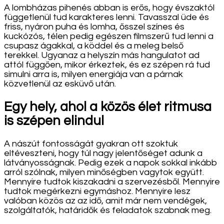
A lombházas pihenés abban is erős, hogy évszaktól
függetlenül tud karakteres lenni. Tavasszal üde és
friss, nyáron puha és lomha, ősszel színes és
kuckózós, télen pedig egészen filmszerű tud lenni a
csupasz ágakkal, a köddel és a meleg belső
terekkel. Ugyanaz a helyszín más hangulatot ad
attól függően, mikor érkeztek, és ez szépen rá tud
simulni arra is, milyen energiája van a párnak
közvetlenül az esküvő után.
Egy hely, ahol a közös élet ritmusa
is szépen elindul
A nászút fontosságát gyakran ott szoktuk
eltéveszteni, hogy túl nagy jelentőséget adunk a
látványosságnak. Pedig ezek a napok sokkal inkább
arról szólnak, milyen minőségben vagytok együtt.
Mennyire tudtok kiszakadni a szervezésből. Mennyire
tudtok megérkezni egymáshoz. Mennyire lesz
valóban közös az az idő, amit már nem vendégek,
szolgáltatók, határidők és feladatok szabnak meg.