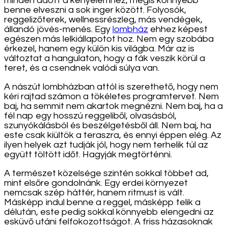
minden adott a kényelemhez, mégis könnyebb
benne elveszni a sok inger között. Folyosók,
reggelizőterek, wellnessrészleg, más vendégek,
állandó jövés-menés. Egy
lombház
ehhez képest
egészen más lelkiállapotot hoz. Nem egy szobába
érkezel, hanem egy külön kis világba. Már az is
változtat a hangulaton, hogy a fák veszik körül a
teret, és a csendnek valódi súlya van.
A nászút lombházban attól is szerethető, hogy nem
kéri rajtad számon a tökéletes programtervet. Nem
baj, ha semmit nem akartok megnézni. Nem baj, ha a
fél nap egy hosszú reggeliből, olvasásból,
szunyókálásból és beszélgetésből áll. Nem baj, ha
este csak kiültök a teraszra, és ennyi éppen elég. Az
ilyen helyek azt tudják jól, hogy nem terhelik túl az
együtt töltött időt. Hagyják megtörténni.
A természet közelsége szintén sokkal többet ad,
mint elsőre gondolnánk. Egy erdei környezet
nemcsak szép háttér, hanem ritmust is vált.
Másképp indul benne a reggel, másképp telik a
délután, este pedig sokkal könnyebb elengedni az
esküvő utáni felfokozottságot. A friss házasoknak