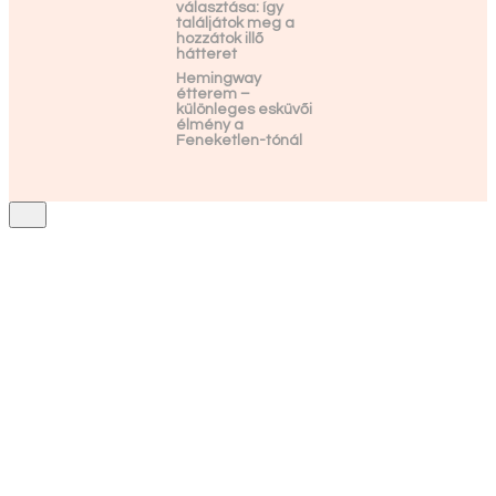
választása: így
találjátok meg a
hozzátok illő
hátteret
Hemingway
étterem –
különleges esküvői
élmény a
Feneketlen-tónál