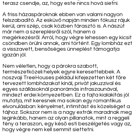
terasz csendje, az, hogy este nincs hová sietni.
A friss házaspároknak ebben van valami nagyon
felszabadító. Az esküvő napján minden fókusz rájuk
kerül, ami szép, csak közben fárasztó is. A nászút
már nem a szereplésről szól, hanem a
megérkezésről. Arról, hogy végre lehessen egy kicsit
csöndben örülni annak, ami történt. Egy lombház ezt
a visszavett, bensőséges ünneplést támogatja
igazán jól.
Nem véletlen, hogy a párokra szabott,
természetközeli helyek egyre keresettebbek. A
noszvaji TreeHouses például kifejezetten két főre
tervezett lombházakat kínál, privát jakuzzival és
egyes szállásoknál panorámás infraszaunával,
mindezt erdei környezetben. Ez a fajta kialakítás jól
mutatja, mit keresnek ma sokan egy romantikus
elvonulásban: kényelmet, intimitást és közelséget a
tájhoz. Sokszor nem is a nagy extrák maradnak meg
leginkább, hanem az olyan pillanatok, mint a reggeli
fény a teraszon, egy késő esti beszélgetés vagy az,
hogy végre nem kell semmit siettetni.