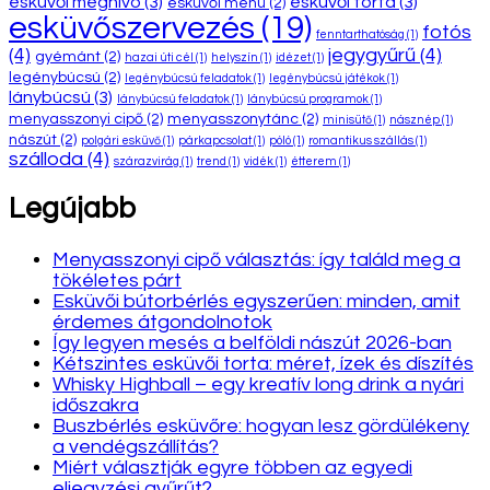
esküvői meghívó
(3)
esküvői torta
(3)
esküvői menü
(2)
esküvőszervezés
(19)
fotós
fenntarthatóság
(1)
(4)
jegygyűrű
(4)
gyémánt
(2)
hazai úti cél
(1)
helyszín
(1)
idézet
(1)
legénybúcsú
(2)
legénybúcsú feladatok
(1)
legénybúcsú játékok
(1)
lánybúcsú
(3)
lánybúcsú feladatok
(1)
lánybúcsú programok
(1)
menyasszonyi cipő
(2)
menyasszonytánc
(2)
minisütő
(1)
násznép
(1)
nászút
(2)
polgári esküvő
(1)
párkapcsolat
(1)
póló
(1)
romantikus szállás
(1)
szálloda
(4)
szárazvirág
(1)
trend
(1)
vidék
(1)
étterem
(1)
Legújabb
Menyasszonyi cipő választás: így találd meg a
tökéletes párt
Esküvői bútorbérlés egyszerűen: minden, amit
érdemes átgondolnotok
Így legyen mesés a belföldi nászút 2026-ban
Kétszintes esküvői torta: méret, ízek és díszítés
Whisky Highball – egy kreatív long drink a nyári
időszakra
Buszbérlés esküvőre: hogyan lesz gördülékeny
a vendégszállítás?
Miért választják egyre többen az egyedi
eljegyzési gyűrűt?