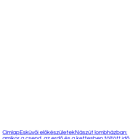
Címlap
Esküvői előkészületek
Nászút lombházban:
amikor a csend, az erdő és a kettesben töltött idő