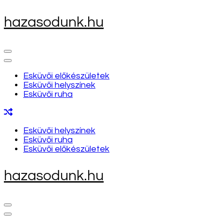
Skip
hazasodunk.hu
to
content
(Press
Enter)
Esküvői előkészületek
Esküvői helyszínek
Esküvői ruha
Esküvői helyszínek
Esküvői ruha
Esküvői előkészületek
hazasodunk.hu