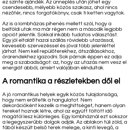
ez szinte ajándék. Az ünneplés után jöhet egy
csendesebb, mélyebb közös szakasz, ahol nincs
nézőtér, nincs forgatókönyv, csak ti ketten vagytok.
Az is a lombházas pihenés mellett szól, hogy a
belföldi utak ma már régen nem a második legjobb
opciót jelentik. Sokkal inkább tudatos választást.
Egy jól eltalált hazai szállás rövidebb utazással,
kevesebb szervezéssel és jóval több jelenléttel
járhat. Nem kell repülőterekhez, átszállásokhoz,
órarendekhez igazodni. Sok párnak éppen ez adja
meg a szabadságot: az, hogy az utazás nem vesz el
energiát abból, amiért valójában elindultak.
A romantika a részletekben dől el
A jó romantikus helyek egyik közös tulajdonsága,
hogy nem erőltetik a hangulatot. Nem
dekorációként kezelik a meghittséget, hanem olyan
tereket hoznak létre, ahol az együtt töltött idő
magától lesz különleges. Egy lombháznál ezt sokszor
a legegyszerűbb dolgok adják. Az ablakon túli zöld, a
fából készült belső terek melege, a kinti levegő, a