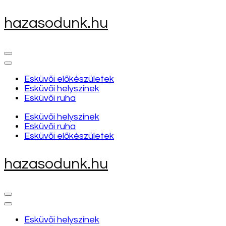
Skip
hazasodunk.hu
to
content
(Press
Enter)
Esküvői előkészületek
Esküvői helyszínek
Esküvői ruha
Esküvői helyszínek
Esküvői ruha
Esküvői előkészületek
hazasodunk.hu
Esküvői helyszínek