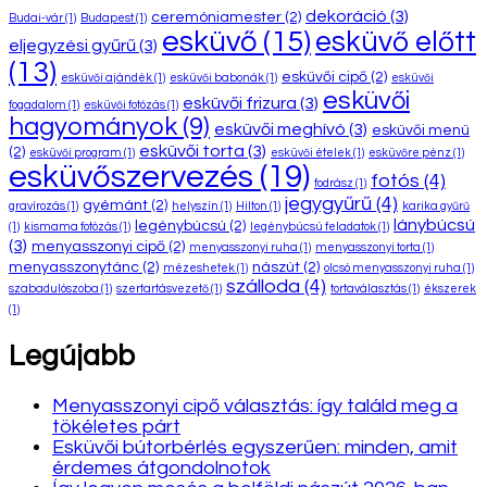
dekoráció
(3)
ceremóniamester
(2)
Budai-vár
(1)
Budapest
(1)
esküvő
(15)
esküvő előtt
eljegyzési gyűrű
(3)
(13)
esküvői cipő
(2)
esküvői ajándék
(1)
esküvői babonák
(1)
esküvői
esküvői
esküvői frizura
(3)
fogadalom
(1)
esküvői fotózás
(1)
hagyományok
(9)
esküvői meghívó
(3)
esküvői menü
esküvői torta
(3)
(2)
esküvői program
(1)
esküvői ételek
(1)
esküvőre pénz
(1)
esküvőszervezés
(19)
fotós
(4)
fodrász
(1)
jegygyűrű
(4)
gyémánt
(2)
gravírozás
(1)
helyszín
(1)
Hilton
(1)
karika gyűrű
lánybúcsú
legénybúcsú
(2)
(1)
kismama fotózás
(1)
legénybúcsú feladatok
(1)
(3)
menyasszonyi cipő
(2)
menyasszonyi ruha
(1)
menyasszonyi torta
(1)
menyasszonytánc
(2)
nászút
(2)
mézeshetek
(1)
olcsó menyasszonyi ruha
(1)
szálloda
(4)
szabadulószoba
(1)
szertartásvezető
(1)
tortaválasztás
(1)
ékszerek
(1)
Legújabb
Menyasszonyi cipő választás: így találd meg a
tökéletes párt
Esküvői bútorbérlés egyszerűen: minden, amit
érdemes átgondolnotok