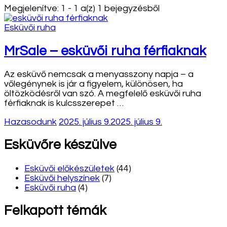
Megjelenítve: 1 - 1 a(z) 1 bejegyzésből
Esküvői ruha
MrSale – esküvői ruha férfiaknak
Az esküvő nemcsak a menyasszony napja – a
vőlegénynek is jár a figyelem, különösen, ha
öltözködésről van szó. A megfelelő esküvői ruha
férfiaknak is kulcsszerepet …
Hazasodunk
2025. július 9.
2025. július 9.
Esküvőre készülve
Esküvői előkészületek
(44)
Esküvői helyszínek
(7)
Esküvői ruha
(4)
Felkapott témák