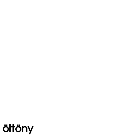
öltöny