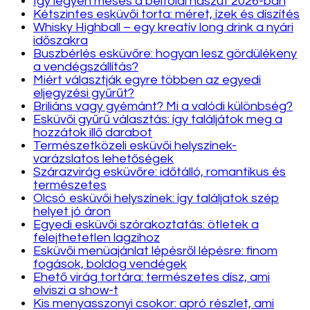
Így legyen mesés a belföldi nászút 2026-ban
Kétszintes esküvői torta: méret, ízek és díszítés
Whisky Highball – egy kreatív long drink a nyári
időszakra
Buszbérlés esküvőre: hogyan lesz gördülékeny
a vendégszállítás?
Miért választják egyre többen az egyedi
eljegyzési gyűrűt?
Briliáns vagy gyémánt? Mi a valódi különbség?
Esküvői gyűrű választás: így találjátok meg a
hozzátok illő darabot
Természetközeli esküvői helyszínek-
varázslatos lehetőségek
Szárazvirág esküvőre: időtálló, romantikus és
természetes
Olcsó esküvői helyszínek: így találjatok szép
helyet jó áron
Egyedi esküvői szórakoztatás: ötletek a
felejthetetlen lagzihoz
Esküvői menüajánlat lépésről lépésre: finom
fogások, boldog vendégek
Ehető virág tortára: természetes dísz, ami
elviszi a show-t
Kis menyasszonyi csokor: apró részlet, ami