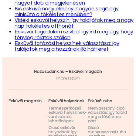
nagyot dob a megjelenésen
Kis esküvő nagy élmény: hogyan segít egy
minisütő a tökéletes menüben?
Vidéki esküvői helyszín: így találjátok meg a nagy
nap tökéletes otthonát
Esküvői fogadalom szívből: így írd meg úgy, hogy
tényleg rólatok szóljon
Esküvői fotózási helyszínek választása: így
találjátok meg a hozzátok illő hátteret
Hazasodunk.hu – Esküvői magazin
Impresszum
Esküvői magazin
Esküvői helyszínek
Esküvői ruha
Természetközeli
Menyasszonyi cipő
esküvői helyszínek-
választás: így találd
varázslatos
meg a tökéletes
lehetőségek
párt
Olcsó esküvői
Olcsó
helyszínek: így
menyasszonyi ruha