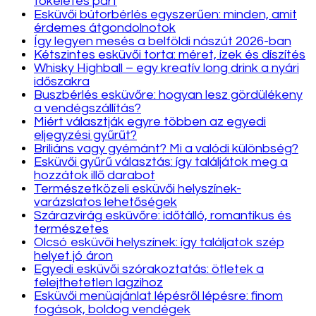
tökéletes párt
Esküvői bútorbérlés egyszerűen: minden, amit
érdemes átgondolnotok
Így legyen mesés a belföldi nászút 2026-ban
Kétszintes esküvői torta: méret, ízek és díszítés
Whisky Highball – egy kreatív long drink a nyári
időszakra
Buszbérlés esküvőre: hogyan lesz gördülékeny
a vendégszállítás?
Miért választják egyre többen az egyedi
eljegyzési gyűrűt?
Briliáns vagy gyémánt? Mi a valódi különbség?
Esküvői gyűrű választás: így találjátok meg a
hozzátok illő darabot
Természetközeli esküvői helyszínek-
varázslatos lehetőségek
Szárazvirág esküvőre: időtálló, romantikus és
természetes
Olcsó esküvői helyszínek: így találjatok szép
helyet jó áron
Egyedi esküvői szórakoztatás: ötletek a
felejthetetlen lagzihoz
Esküvői menüajánlat lépésről lépésre: finom
fogások, boldog vendégek