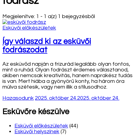
fodrász
Megjelenítve: 1 - 1 a(z) 1 bejegyzésből
Esküvői előkészületek
Így válaszd ki az esküvői
fodrászodat
Az esküvőd napján a frizurád legalább olyan fontos,
mint a ruhád. Olyan fodrászt érdemes választanod,
akiben nemcsak kreativitás, hanem naprakész tudás
is van. Mert hiába a gyönyörű konty, ha három óra
múlva szétesik, vagy nem illik a stílusodhoz.
Hazasodunk
2025. október 24.
2025. október 24.
Esküvőre készülve
Esküvői előkészületek
(44)
Esküvői helyszínek
(7)