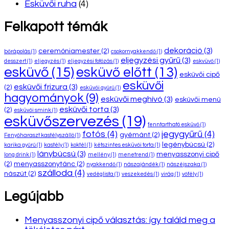
Esküvői ruha
(4)
Felkapott témák
dekoráció
(3)
ceremóniamester
(2)
bőrápolás
(1)
csokornyakkendő
(1)
eljegyzési gyűrű
(3)
desszert
(1)
eljegyzés
(1)
eljegyzési fotózás
(1)
eskvüvő
(1)
esküvő
(15)
esküvő előtt
(13)
esküvői cipő
esküvői
esküvői frizura
(3)
(2)
esküvői gyűrű
(1)
hagyományok
(9)
esküvői meghívó
(3)
esküvői menü
esküvői torta
(3)
(2)
esküvői smink
(1)
esküvőszervezés
(19)
fenntartható esküvő
(1)
fotós
(4)
jegygyűrű
(4)
gyémánt
(2)
Fenyőharaszt kastélyszálló
(1)
legénybúcsú
(2)
karika gyűrű
(1)
kastély
(1)
koktél
(1)
kétszintes esküvői torta
(1)
lánybúcsú
(3)
menyasszonyi cipő
long drink
(1)
mellény
(1)
menetrend
(1)
(2)
menyasszonytánc
(2)
nyakkendő
(1)
nászajándék
(1)
nászéjszaka
(1)
szálloda
(4)
nászút
(2)
vedéglista
(1)
veszekedés
(1)
virág
(1)
vőfély
(1)
Legújabb
Menyasszonyi cipő választás: így találd meg a