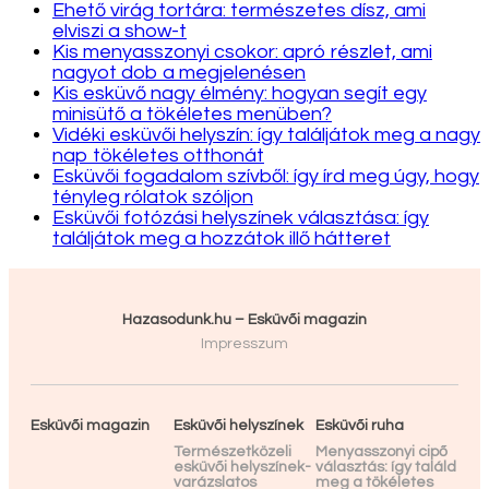
Ehető virág tortára: természetes dísz, ami
elviszi a show-t
Kis menyasszonyi csokor: apró részlet, ami
nagyot dob a megjelenésen
Kis esküvő nagy élmény: hogyan segít egy
minisütő a tökéletes menüben?
Vidéki esküvői helyszín: így találjátok meg a nagy
nap tökéletes otthonát
Esküvői fogadalom szívből: így írd meg úgy, hogy
tényleg rólatok szóljon
Esküvői fotózási helyszínek választása: így
találjátok meg a hozzátok illő hátteret
Hazasodunk.hu – Esküvői magazin
Impresszum
Esküvői magazin
Esküvői helyszínek
Esküvői ruha
Természetközeli
Menyasszonyi cipő
esküvői helyszínek-
választás: így találd
varázslatos
meg a tökéletes