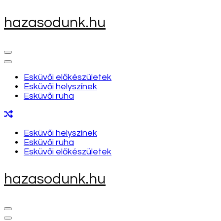
Skip
hazasodunk.hu
to
content
(Press
Enter)
Esküvői előkészületek
Esküvői helyszínek
Esküvői ruha
Esküvői helyszínek
Esküvői ruha
Esküvői előkészületek
hazasodunk.hu