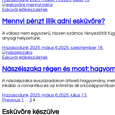
Esküvői előkészületek
Mennyi pénzt illik adni esküvőre?
A válasz nem egyszerű, hiszen számos tényezőtől függ
anyagi helyzetünk.
Hazasodunk
2025. május 6.
2025. szeptember 16.
Esküvői előkészületek
Nászéjszaka régen és most: hagyom
A nászéjszaka évszázadokon átívelő hagyomány, mely 
inkább a romantika és az intimitás áll a középpontban
Hazasodunk
2025. május 6.
2025. július 13.
Bejegyzések
Page
Page
Page
Previous
1
…
3
4
lapozása
Esküvőre készülve