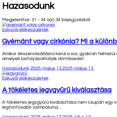
Hazasodunk
Megjelenítve: 31 - 34 a(z) 34 bejegyzésből
Esküvői előkészületek
Gyémánt vagy cirkónia? Mi a különb
Amikor ékszervásárlásra kerül a sor, gyakran felmerül
amelyek befolyásolhatják döntésedet.
Hazasodunk
2025. május 13.
2025. május 13.
Esküvői előkészületek
A tökéletes jegygyűrű kiválasztása
A tökéletes jegygyűrű kiválasztása nem csupán egy v
legfontosabb szimbóluma …
Hazasodunk
2025. május 13.
2025. július 13.