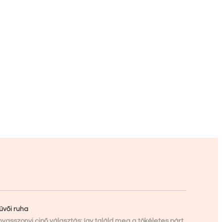
üvői ruha
yasszonyi cipő választás: így találd meg a tökéletes párt