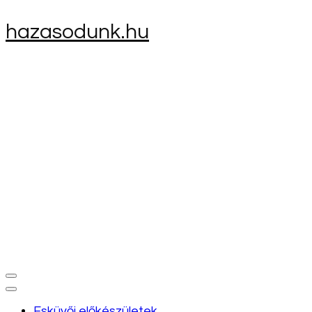
Skip
hazasodunk.hu
to
content
(Press
Enter)
Esküvői előkészületek