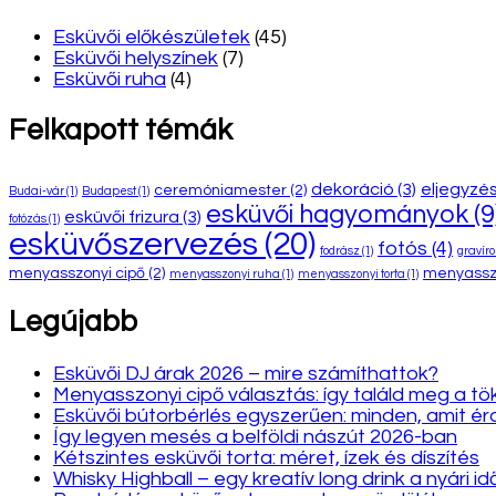
Esküvői előkészületek
(45)
Esküvői helyszínek
(7)
Esküvői ruha
(4)
Felkapott témák
dekoráció
(3)
eljegyzés
ceremóniamester
(2)
Budai-vár
(1)
Budapest
(1)
esküvői hagyományok
(9
esküvői frizura
(3)
fotózás
(1)
esküvőszervezés
(20)
fotós
(4)
fodrász
(1)
gravír
menyasszonyi cipő
(2)
menyassz
menyasszonyi ruha
(1)
menyasszonyi torta
(1)
Legújabb
Esküvői DJ árak 2026 – mire számíthattok?
Menyasszonyi cipő választás: így találd meg a tö
Esküvői bútorbérlés egyszerűen: minden, amit 
Így legyen mesés a belföldi nászút 2026-ban
Kétszintes esküvői torta: méret, ízek és díszítés
Whisky Highball – egy kreatív long drink a nyári i