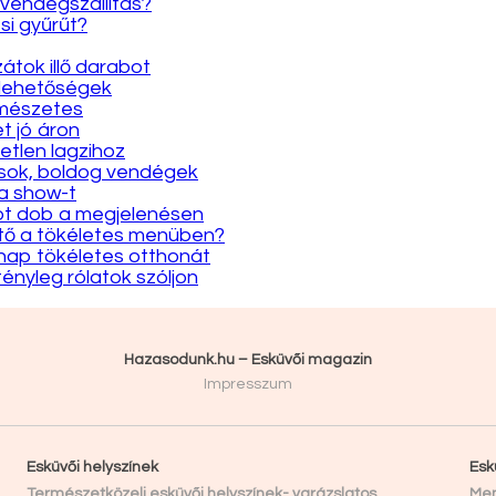
 vendégszállítás?
si gyűrűt?
átok illő darabot
 lehetőségek
rmészetes
et jó áron
etlen lagzihoz
gások, boldog vendégek
 a show-t
yot dob a megjelenésen
ütő a tökéletes menüben?
y nap tökéletes otthonát
tényleg rólatok szóljon
Hazasodunk.hu – Esküvői magazin
Impresszum
Esküvői helyszínek
Esk
Természetközeli esküvői helyszínek- varázslatos
Men