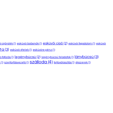
esküvői cipő
(2)
ői ajándék
(1)
esküvői babonák
(1)
esküvői fogadalom
(1)
esküvői
rta
(3)
esküvői ételek
(1)
esküvőre pénz
(1)
lánybúcsú
(3)
legénybúcsú
(2)
 fotózás
(1)
legénybúcsú feladatok
(1)
szálloda
(4)
a
(1)
szertartásvezető
(1)
tortaválasztás
(1)
ékszerek
(1)