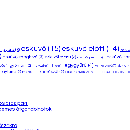
esküvő
(15)
esküvő előtt
(14)
i gyűrű
(3)
esküv
)
esküvői meghívó
(3)
esküvői to
esküvői menü
(2)
esküvői program
(1)
jegygyűrű
(4)
gyémánt
(2)
ozás
(1)
helyszín
(1)
Hilton
(1)
karika gyűrű
(1)
kismama
onytánc
(2)
nászút
(2)
mézeshetek
(1)
olcsó menyasszonyi ruha
(1)
szabadulószob
kéletes párt
érdemes átgondolnotok
dőszakra