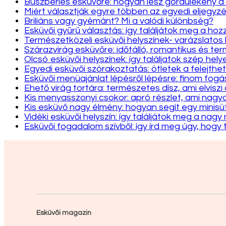
Buszbérlés esküvőre: hogyan lesz gördülékeny a
Miért választják egyre többen az egyedi eljegyzé
Briliáns vagy gyémánt? Mi a valódi különbség?
Esküvői gyűrű választás: így találjátok meg a hozz
Természetközeli esküvői helyszínek- varázslatos
Szárazvirág esküvőre: időtálló, romantikus és te
Olcsó esküvői helyszínek: így találjatok szép hely
Egyedi esküvői szórakoztatás: ötletek a felejthet
Esküvői menüajánlat lépésről lépésre: finom fo
Ehető virág tortára: természetes dísz, ami elviszi
Kis menyasszonyi csokor: apró részlet, ami nag
Kis esküvő nagy élmény: hogyan segít egy minis
Vidéki esküvői helyszín: így találjátok meg a nag
Esküvői fogadalom szívből: így írd meg úgy, hogy 
Esküvői magazin