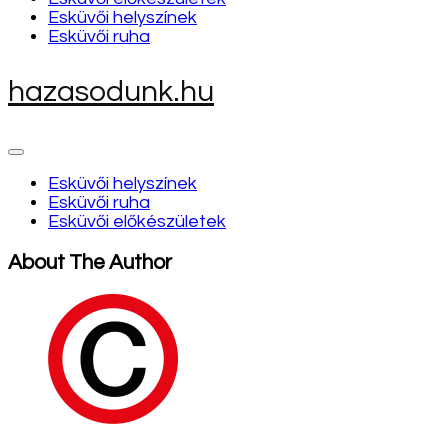
Esküvői helyszínek
Esküvői ruha
hazasodunk.hu
Esküvői helyszínek
Esküvői ruha
Esküvői előkészületek
About The Author